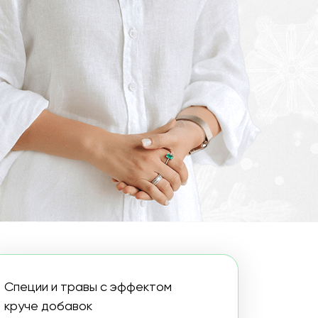
равы с эффектом
вок
SPA-процедуры