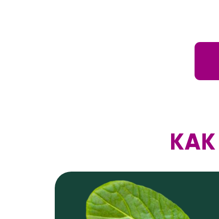
СИСТЕМНО
Внедряем комплекс мер для получения
классных результатов: питание, здоровый
режим, упражнения, домашние процедуры