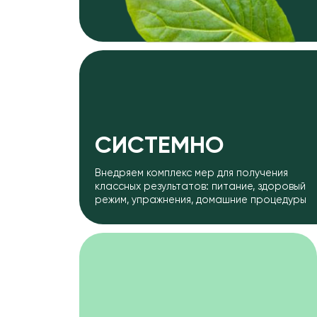
ПРАКТИЧНО
Даем пошаговую инструкцию
Ис
к здоровой жизни.
бе
Бери, делай, получай результат.
др
И в результате:
Повышаем запас сил
✓
Легко засыпаем и
✓
просыпаемся отдохнувшими