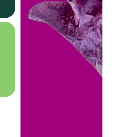
НАТУРАЛЬНО
именяем специи и травы
есто горстей БАД
медикаментов