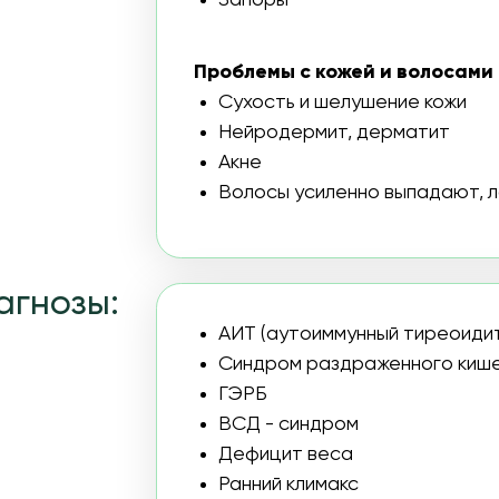
озы:
АИТ (аутоиммунный тиреоидит)
Синдром раздраженного кишечника
ГЭРБ
ВСД - синдром
Дефицит веса
Ранний климакс
ХОЧУ НА КУРС
АБОТАЕТ ПРОГРАММА