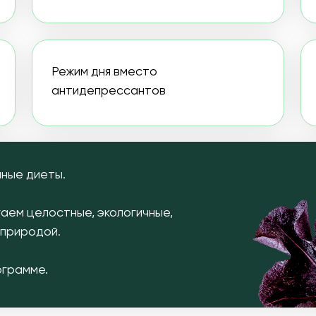
антидепрессантов
вместо уко
иеты.
лостные, экологичные,
дой.
е.
МНЕ ПОЛЕЗНА ПРОГР