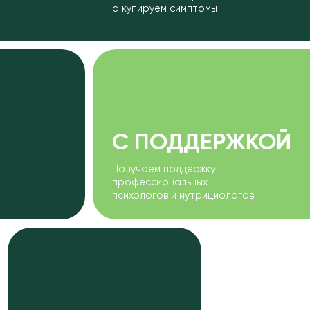
БЕРЕЖНО
пользуем методы
Пр
з эффекта “одно лечим,
вм
угое калечим”
и 
Улучшаем концентрацию
✓
и умственную работоспособность
Избавляемся от болей в спине,
✓
получаем красивую осанку