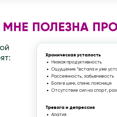
Хроническая усталость
Низкая продуктивность
Ощущение “встала и уже устала”
Рассеянность, забывчивость
Боли в шее, спине, пояснице
Отсутствие сил на спорт, развлечения, хо
Тревога и депрессия
Апатия
Бессонница, тревожный сон
Подавленное настроение
Раздражительность
Заедание стресса, тяга к сладкому, алко
Тяжелый ПМС
Жизнь на подсосе энергетиков, включая к
и энергетические напитки