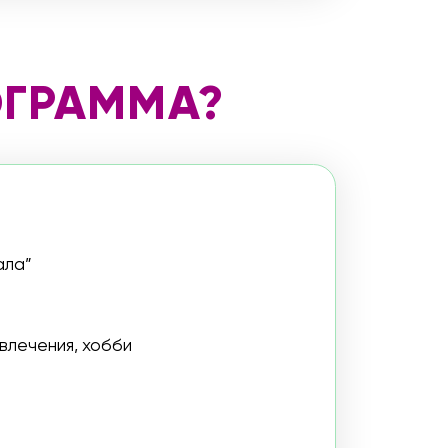
бби
голю, перееданию
офе