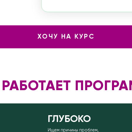
ГЛУБОКО
Ищем причины проблем,
а купируем симптомы
С ПОДДЕРЖКОЙ
Получаем поддержку
профессиональных
психологов и нутрициологов