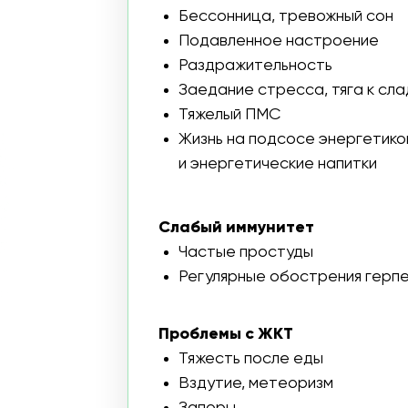
Слабый иммунитет
Частые простуды
Регулярные обострения герпеса и других х
Проблемы с ЖКТ
Тяжесть после еды
Вздутие, метеоризм
Запоры
Проблемы с кожей и волосами
Сухость и шелушение кожи
Нейродермит, дерматит
Акне
Волосы усиленно выпадают, ломкие, сухие