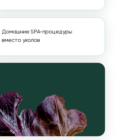
лов
АММА?