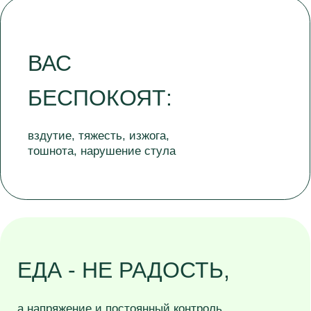
ПЛОХО
после "правильной" и
"здоровой" еды
У ВАС ЕСТЬ
ДИАГНОЗЫ ПО ЖКТ
но стандартное лечение плохо помогло