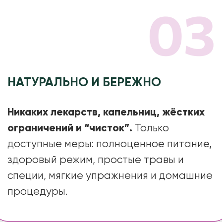
Нарушении оттока желчи и сладже
Уходит фоновый стресс
Запорах
Дискинезии желчевыводящих путей
СРК
Различных типах гастритов
Ваша еда - настоящий ЗОЖ-
Мишлен: разнообразная,
ГЭРБ
полноценная, приносящая
Хр. панкреатите, дуодените,
удовольствие.
холецистите
Удаленном желчном пузыре
Диарее
Комфортное пищеварение
СИБР
Дисбиозе кишечника
Воспалительных заболеваниях
Восстанавливается энергия
кишечника
Синдроме повышенной кишечной
проницаемости
ХОЧУ НА ПРОГРАММУ