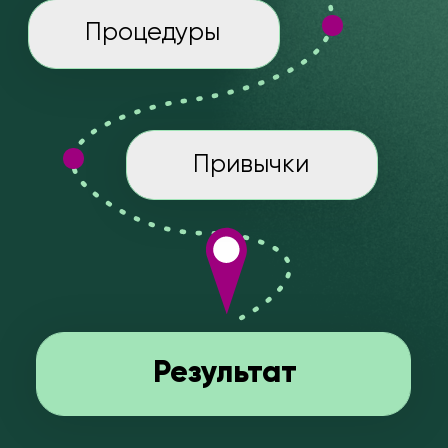
04
ПОДДЕРЖКА
Вы проходите программу
под чутким
вниманием профессиональных
нутрициологов
и коучей по здоровью и
получаете ответы на ваши вопросы.