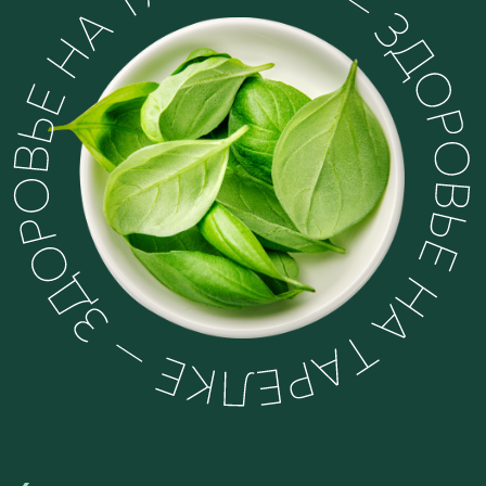
6
Лет в сфере ЗОЖ
16 000
Студентов
450 000+
Участников сообщества
30
Потока программ
Авторских рецептов в стиле
600 +
ЗОЖ-Мишлен
8 400 +
Отзывов