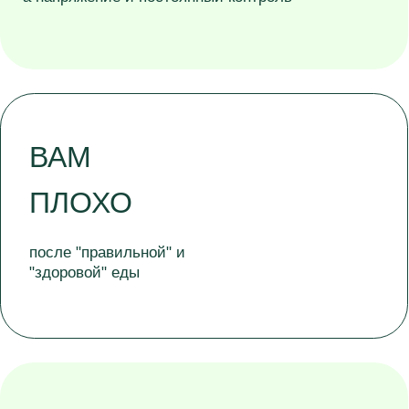
НЕТ ЛЁГКОСТИ И
КОМФОРТА
в животе, пища "стоит колом"
ДИЕТА,
исключение глютена/молочки/
сахара и БАДы не дали
устойчивого результата.
Определение
вашего
типа пищеварения