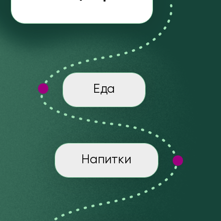
именно под ваш тип пищеварения.
02
МАКСИМУМ ПРАКТИКИ
Мы даем
систему пошаговых мер
на
каждый день для хорошего пищеварения.
4
ПРЕИМУЩЕСТВА
Бери, делай, получай результат.
ПРОГРАММЫ