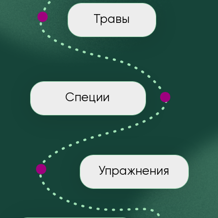
03
НАТУРАЛЬНО И БЕРЕЖНО
Никаких лекарств, капельниц, жёстких
ограничений и “чисток”.
Только
доступные меры: полноценное питание,
здоровый режим, простые травы и
специи, мягкие упражнения и домашние
процедуры.