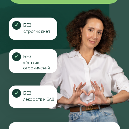
строгих диет
✓
БЕЗ
жёстких
ограничений
✓
БЕЗ
лекарств и БАД
И
РИНА ШИМАНСКАЯ
Клинический нутрициолог и врача
восточной медицины с 18-летним
опытом
18 лет в теме здорового питания и ЗОЖ
Системный подход к здоровью
Работа с причинами, а не симптомами