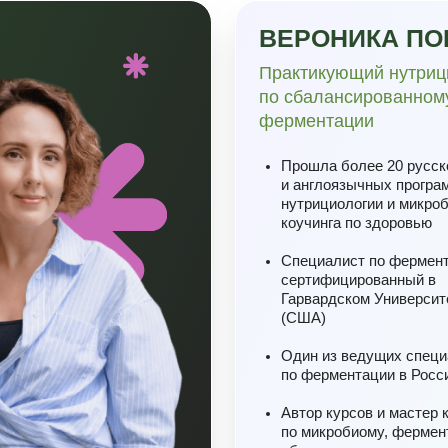
Автор курсов и мастер классов
по микробиому, ферментации и
сбалансированному питанию
Cпикер, наставник для врачей,
нутрициологов и Health-coach
Спикер Университета
Образовательной Медицины
(УОМ)
УЧЕНИЯ
Блок II.