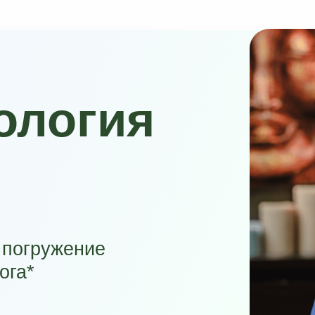
логия
гружение
овышении квалификации
йского