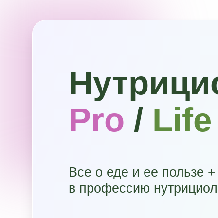
Нутрицио
Pro
/
Life
Все о еде и ее пользе + по
в профессию нутрициолога*
*С удостоверением гос. образца о п
на 149 академических часов от Росси