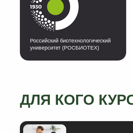
Российский биотехнологический
университет (РОСБИОТЕХ)
ДЛЯ КОГО КУРС
Тем, кто хочет позаботитьс
семьи и родных, улучшить их
и самочувствие благодаря
сбалансированному рациону