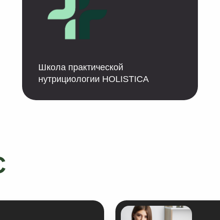
Школа практической
Моско
нутрициологии HOLISTICA
униве
я о здоровье
Экспертам в с
 здоровье
диетологи, коу
специалисты по
Тем, кто хочет 