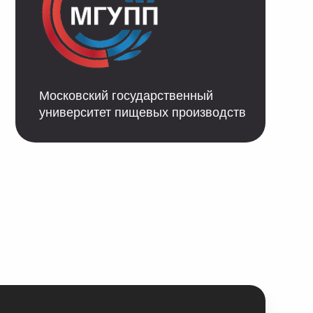
вский государственный
рситет пищевых производств
фере ЗОЖ:
нутрициологи,
чи по здоровью, аюрведы,
 нетрадиционной медицине.
расширить свой спектр услуг.