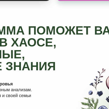
Е,
ЗНАНИЯ
анализам.
оей семьи
людям
2
ческий ужин.