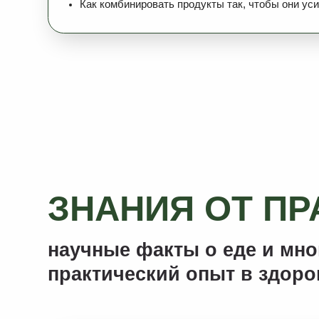
научные факты о еде и многол
практический опыт в здоровом
ИРИНА ШИМАНСКАЯ
Руководитель Школы практической
нутрициологии Holistica
Клинический нутрициолог,
эксперт по восточной медицине
17 лет изучения и практики
нутрициологии, фитотерапии,
восточной медицины, здорового
питания и ЗОЖ
Более 150 000 участников
сообщества
27 уникальных программ
оздоровления, свыше 13 000