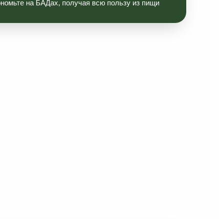
о здоровью, специалист
тания, по микробиому и