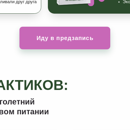
етний
 питании
ВЕРОНИКА ПОРСИНА
Практикующий нутрициолог, коуч п
по сбалансированному рациону пи
ферментации
Прошла более 20 русскоязычных
и англоязычных программ в теме
нутрициологии и микробиома,
коучинга по здоровью
Специалист по ферментации,
сертифицированный в
Гарвардском Университете
(США)
Один из ведущих специалистов
по ферментации в России