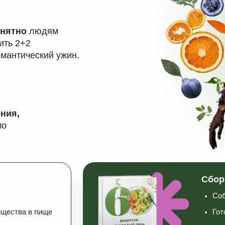
Сборник из 60 р
Собирайте рацион,
 в пище
Готовьте вкусно, б
друг друга
Экономьте на БАДа
Иду в предзапись
ТИКОВ: