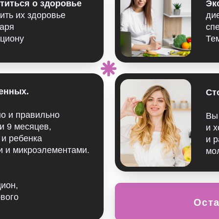
.
Сторонникам з
равильно
Вы следите за 
сяцев,
и хотите получи
енка
и рабочие инст
кроэлементами.
молодость и кр
Оставить заяв
МА ПОМОЖЕТ ВАМ
ХАОСЕ,