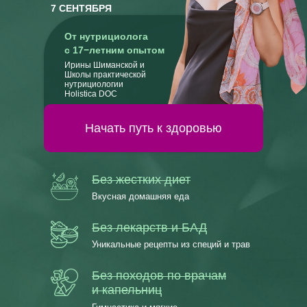
7 СЕНТЯБРЯ
От нутрициолога
с 17−летним опытом
Ирины Шиманской и
Школы практической
нутрициологии
Holistica DOC
Начать путь к здоровью
Без жестких диет
Вкусная домашняя еда
Без лекарств и БАД
Уникальные рецепты из специй и трав
Без походов по врачам
и капельниц