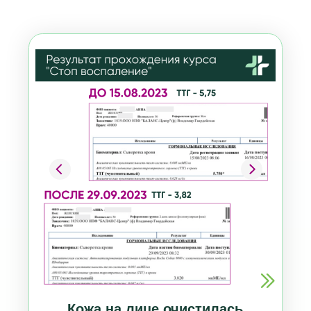
Кожа на лице очистилась
от высыпаний и ТТГ упал
с 5,750 до 3,820