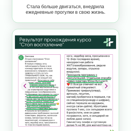
По анализам упал ферритин
со 151 до 118 в ноябре,
и со 118 до 105 в начале января.