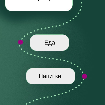
пищеварения.
02
МАКСИМУМ ПРАКТИКИ
Мы даем
систему пошаговых мер
на
каждый день для хорошего пищеварения.
4
ПРЕИМУЩЕСТВА
Бери, делай, получай результат.
ПРОГРАММЫ