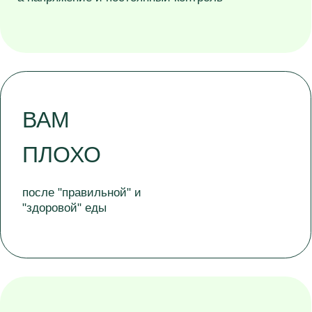
НЕТ ЛЁГКОСТИ И
КОМФОРТА
в животе, пища "стоит колом"
ДИЕТА,
исключение глютена/молочки/
сахара и БАДы не дали
устойчивого результата.
Определение
вашего
типа пищеварения