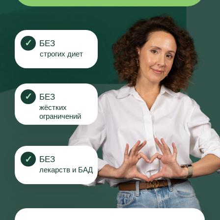
строгих диет
✓
БЕЗ
жёстких
ограничений
✓
БЕЗ
лекарств и БАД
И
РИНА ШИМАНСКАЯ
Клинический нутрициолог и врача
восточной медицины с 18-летним
опытом
18 лет в теме здорового питания и ЗОЖ
Системный подход к здоровью
Работа с причинами, а не симптомами