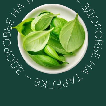
6
Лет в сфере ЗОЖ
16 000
Студентов
450 000+
Участников сообщества
30
Потока программ
Авторских рецептов в стиле
600 +
ЗОЖ-Мишлен
8 400 +
Отзывов