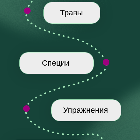
03
НАТУРАЛЬНО И БЕРЕЖНО
Никаких лекарств, капельниц, жёстких
ограничений и “чисток”.
Только
доступные меры: полноценное питание,
здоровый режим, простые травы и
специи, мягкие упражнения и домашние
процедуры.