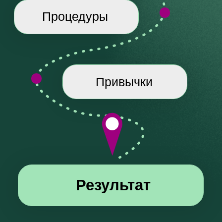
04
ПОДДЕРЖКА
Вы проходите программу
под чутким
вниманием профессиональных
нутрициологов
и коучей по здоровью и
получаете ответы на ваши вопросы.