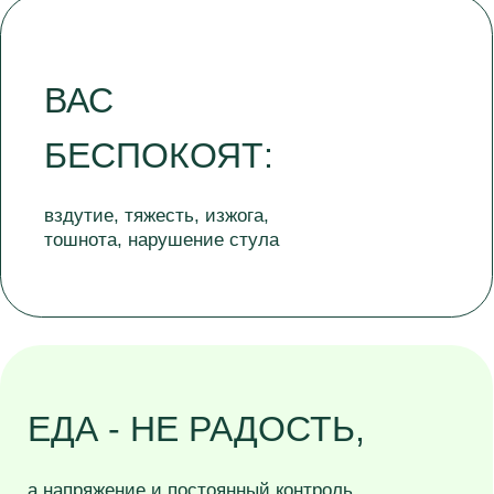
ПЛОХО
после "правильной" и
"здоровой" еды
У ВАС ЕСТЬ
ДИАГНОЗЫ ПО ЖКТ
но стандартное лечение плохо помогло