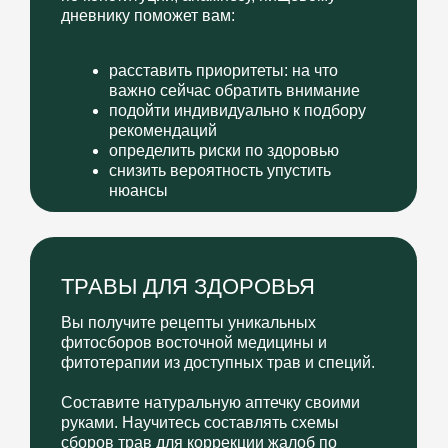
1
специи, режим, домашние
процедуры, гимнастику
для здоровья всей семьи
Готовят полезные и вкусные блюда
2
легко и просто
Улучшают состояние пищеварения,
3
кожи, вес, качество сна,
гибкость тела, эмоциональное
состояние и уровень энергии
Меньше болеют и легче
4
выздоравливают
Становятся “лучшими друзьями”
5
по здоровью для своих близких,
друзей и знакомых