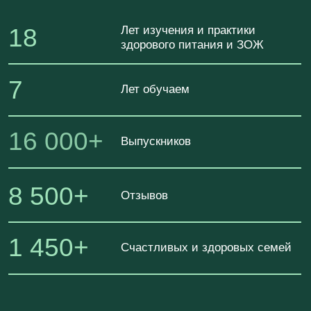
**за дополнительную плату при условии успешной
аттестации в образовательных учреждениях -
партнерах
О ПРОГРАММЕ САТМ В
ЦИФРАХ
95%