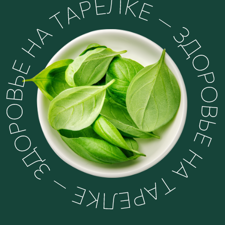
Лет изучения и практики
18
здорового питания и ЗОЖ
7
Лет обучаем
16 000+
Выпускников
8 500+
Отзывов
1 450+
Счастливых и здоровых семей
* На тарифе «Домашний Доктор» — сертификат от
школы Holistica DOC.
На тарифе «Практик» — диплом установленного
образца и сертификат от школы Holistica DOC.