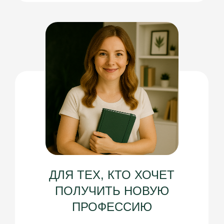
и у себя и у своих близких
Умения поддерживать здоровье
5
всей семьи с помощью вкусного
питания, ароматных специй,
травяных чаев, здорового режима и
домашних терапевтических
процедур.
А самое главное, что получают
6
участники - море энергии, здоровое
тело, свежий горящий взгляд и ясный
ум!