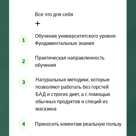
домашние оздоравливающие процедуры
ПРАКТИКА
с клиентами и кейс-разборы
СЕРТИФИКАТЫ HOLISTICA
DOC
Сертификаты Holistica DOC после 1 и 2
ступени, диплом о проф переподготовке
после 2 ступени*
* За дополнительную оплату от учреждений-партнеров при
наличии технической и организационной возможности
Исполнителя:Диплом о профессиональной переподготовкеДиплом
Mini MBA