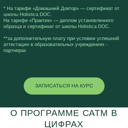
учеников получили глубокие
позитивные, а иногда даже
невероятные результаты по здоровью
у себя и своих близких
23%
студентов – врачи, нутрициологи,
преподаватели лечебной физкультуры,
йогатерапевты и другие специалисты по
оздоровлению
ЗАПИСАТЬСЯ НА КУРС
700+
8
потоков
отзывов