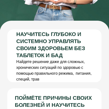
СВОИМ ЗДОРОВЬЕМ БЕЗ
ТАБЛЕТОК И БАД
Найдете решение даже для сложных,
хронических ситуаций по здоровью с
помощью правильного режима, питания,
специй, трав
ПОЙМЁТЕ ПРИЧИНЫ СВОИХ
БОЛЕЗНЕЙ И НАУЧИТЕСЬ
ВИДЕТЬ, ОТКУДА БЕРУТСЯ
СБОИ И КАК ИХ УСТРАНЯТЬ.
Научитесь помогать близким и детям —
подбирать питание, режим и методы
поддержки здоровья для всей семьи.
ЭТИ ЗНАНИЯ СЭКОНОМЯТ ВАМ
ГОДЫ ПОИСКОВ РЕШЕНИЙ
ДЛЯ ЗДОРОВЬЯ И СРЕДСТВА,