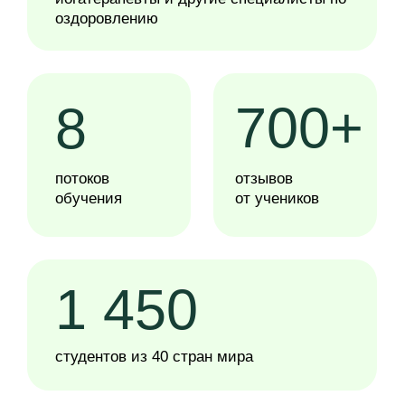
ЦЕЛОСТНЫЙ ПОДХОД
САТМ объединяет питание, режим,
эмоции, движение и мышление.
Вы видите, как всё в теле взаимосвязано
и учитесь работать с причиной.
СИНТЕЗ ВОСТОЧНОЙ
МЕДИЦИНЫ И
СОВРЕМЕННОЙ НАУКИ
Методы Аюрведы и Тибетской медицины
соединены с принципами нутрициологии и
физиологии.
Всё адаптировано под образ жизни XXI века.
ПОНЯТНЫЙ МАТЕРИАЛ И
ПРИКЛАДНЫЕ