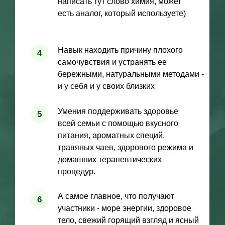
ЧТО ВХОДИТ В САТМ
9.0?
120+
РЕЦЕПТОВ
по принципу «еда как лекарство»
6+
ПРОТОКОЛОВ
коррекции здоровья (ЖКТ, печень,