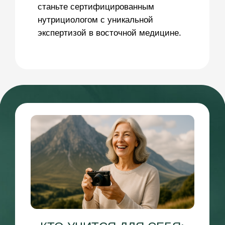
КТО ПЛАНИРУЕТ ОСВОИТЬ
НОВУЮ ПРОФЕССИЮ:
Все что для себя
+
Обучение университетского уровня:
1
Фундаментальные знания
Практическая направленность
2
обучения
Натуральные методики, которые
3
позволяют работать без горстей
БАД и строгих диет, а с помощью
обычных продуктов и специй из