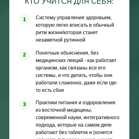
магазина
4
Приносить клиентам реальную пользу
Вы научитесь справляться со
5
сложными комплексными случаями.
Быть эффективными там, где не
сработали другие методы
6
Реальная практика с клиентами
7
Кейс-разборы
Каждый выпускник сформирует на
8
программе глубокое понимание
причин и следствий проблем со
здоровьем - а это залог успеха
специалиста