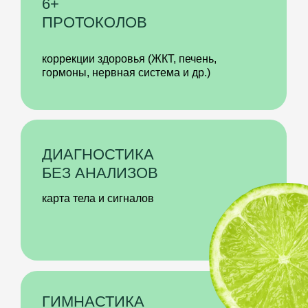
ЕДА КАК ЛЕКАРСТВО
Мы уходим от разделения продуктов
на “вредные” и “полезные”.
Вместо этого мы детально разбираем
свойства различных видов мяса, птицы,
рыбы, злаков, бобовых, овощей, молочных
продуктов и т. д. Чтобы вы сами смогли
сделать выбор — что вам подходит, а что нет
СПЕЦИИ ВМЕСТО БАД
Тот, кто боится специй, просто не умеет с
ними обращаться! Мы научим вас
заменять горсти БАД подходящими
специями. И с их помощью регулировать
состояние здоровья свое и близких