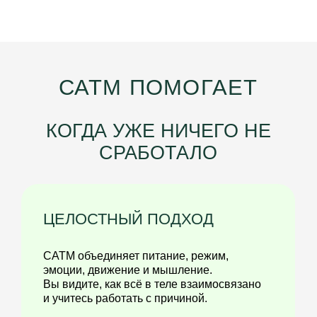
ИНСТРУМЕНТЫ
Никаких сложных терминов и теории ради
теории — только то, что работает в жизни:
питание, специи, режим, домашние
процедуры.
ДИАГНОСТИКА БЕЗ
АНАЛИЗОВ — ПРОСТАЯ И
ТОЧНАЯ
Вы учитесь “читать” тело: по языку, коже,
сну, аппетиту, энергии.
Эти знания помогают распознать
дисбаланс задолго до того, как появится
диагноз.
РЕАЛЬНЫЕ РЕЗУЛЬТАТЫ У
ТЫСЯЧ ЛЮДЕЙ