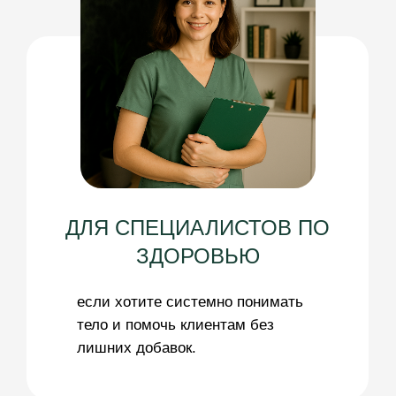
которую легко вписать в обычный
ритм жизни/которая станет
незаметной рутинной
Понятные объяснения, без
2
медицинских лекций - как работает
организм, как связаны все его
системы, и что делать, чтобы они
работали слаженно, даже если где-
то есть сбои
Практики питания и оздоровления
3
из восточной медицины,
современной науки, интегративного
подхода, которые на самом деле
работают без таблеток и (хочется
написать тут слово химия, может
есть аналог, который используете)
Навык находить причину плохого
4
самочувствия и устранять ее
бережными, натуральными методами -