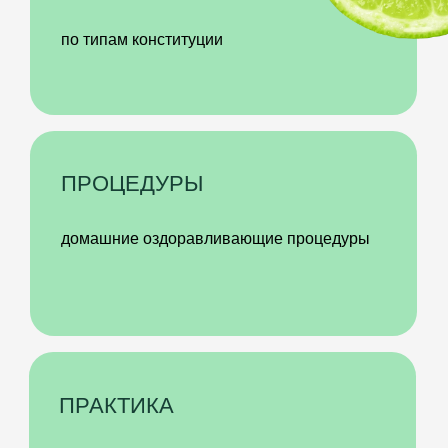
ХОЛИСТИЧЕСКАЯ СИСТЕМА
ПИТАНИЯ И ЗОЖ
Вы получите комплексную систему питания
и образа жизни, которая сочетает принцип
сбалансированной тарелки, баланс вкусов
пищи и питательных веществ, сочетания
продуктов для наилучшего усвоения.
А также учитывает циркадные ритмы
организма (что и когда лучше есть). И
адаптирует питание и режим под климат
и сезоны. Все для того, чтобы сделать
ваше питание и ЗОЖ максимально
эффективными для ваших задач по
здоровью
ГИМНАСТИКА И
ДОМАШНИЕ ПРОЦЕДУРЫ