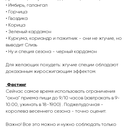
• Имбирь, галангал
• Горчица
• Гвоздика
• Корица
• Зеленый кардамон
• Куркума, кориандр и пажитник - они не жгучие, но
выводит Слизь
• Ну и специя сезона - черный кардамон
Для желающих похудеть: жгучие специи обладают
доказанным жиросжигающим эффектом.
Фастинг
Сейчас самое время использовать ограничения
"окна" приема пищи до 9/10 часов (завтракать в 9-
10.00, ужинать в 18-19.00) . Поджелудочная -
королева весеннего сезона - точно оценит.
Важно! Все это можно и нужно соблюдать только