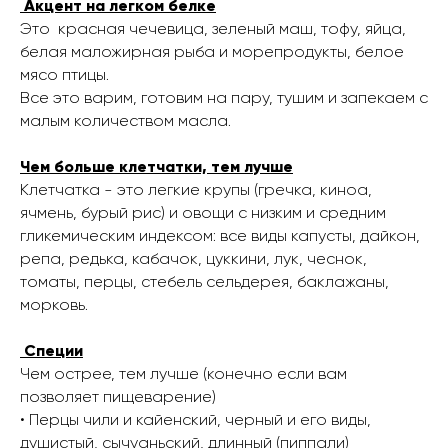
Акцент на легком белке
Это ​ красная чечевица, зеленый маш, тофу, яйца,
белая маложирная рыба и морепродукты, белое
мясо птицы.
Все это варим, готовим на пару, тушим и запекаем с
малым количеством масла.
Чем больше клетчатки, тем лучше
Клетчатка - это легкие крупы (гречка, киноа,
ячмень, бурый рис) и овощи с низким и средним
гликемическим индексом: все виды капусты, дайкон,
репа, редька, кабачок, цуккини, лук, чеснок,
томаты, перцы, стебель сельдерея, баклажаны,
морковь.
Специи
Чем острее, тем лучше (конечно если вам
позволяет пищеварение)
• Перцы чили и кайенский, черный и его виды,
душистый, сычуаньский, длинный (пиппали)