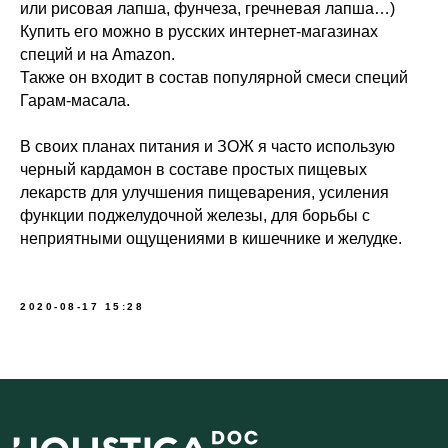
или рисовая лапша, фунчеза, гречневая лапша…)
Купить его можно в русских интернет-магазинах
специй и на Amazon.
Меню
Соцсети
Также он входит в состав популярной смеси специй
Гарам-масала.
О школе
ВКонтакте
Программы
Telegram
В своих планах питания и ЗОЖ я часто использую
Магазин
MAX
черный кардамон в составе простых пищевых
Блог
лекарств для улучшения пищеварения, усиления
Контакты
функции поджелудочной железы, для борьбы с
неприятными ощущениями в кишечнике и желудке.
Юридическая информация
ИП Шиманская Ирина Владимировна
ОГРНИП 320784700135283
2020-08-17 15:28
Специальный раздел сайта
ИНН 780514759572
Договор публичной оферты
Политика обработки данных
Положение об акциях