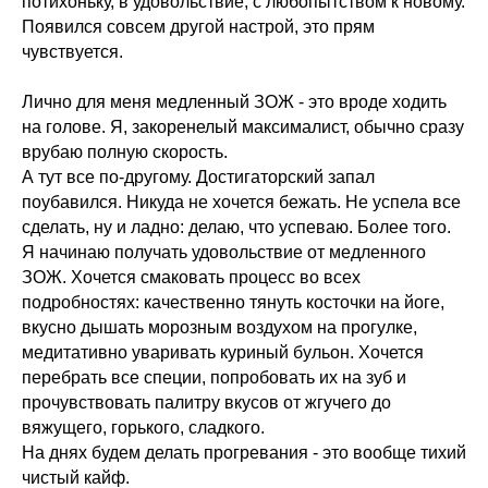
потихоньку, в удовольствие, с любопытством к новому.
Появился совсем другой настрой, это прям
чувствуется.
Лично для меня медленный ЗОЖ - это вроде ходить
на голове. Я, закоренелый максималист, обычно сразу
врубаю полную скорость.
А тут все по-другому. Достигаторский запал
поубавился.​ Никуда не хочется бежать. Не успела все
сделать, ну и ладно: делаю, что успеваю. Более того.
Я начинаю получать удовольствие от медленного
ЗОЖ. Хочется​ смаковать процесс во всех
подробностях: качественно тянуть косточки на йоге,
вкусно дышать морозным воздухом на прогулке,
медитативно уваривать куриный бульон. Хочется
перебрать все специи, попробовать их на зуб и
прочувствовать палитру вкусов от жгучего до
вяжущего, горького, сладкого.
На днях будем делать прогревания - это вообще тихий
чистый кайф.