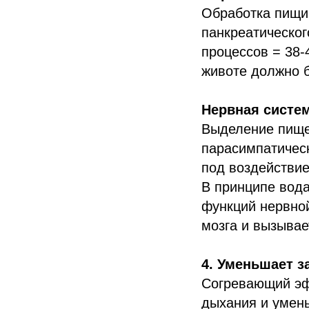
Обработка пищи
панкреатическо
процессов = 38-
животе должно б
Нервная систем
Выделение пище
парасимпатическ
под воздействие
В принципе вода
функций нервной
мозга и вызывае
4. Уменьшает з
Согревающий эфф
дыхания и умень