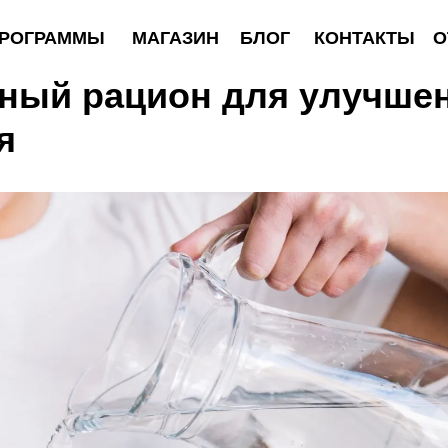
АММЫ
МАГАЗИН
БЛОГ
КОНТАКТЫ
ОТЗЫВЫ
н включить горячую воду
ный рацион для улучше
я