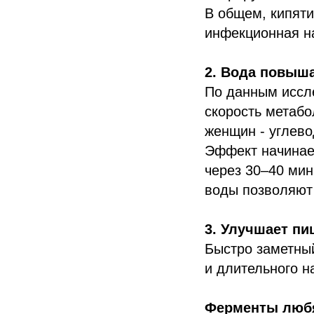
В общем, кипяти
инфекционная н
2. Вода повыша
По данным иссле
скорость метабо
женщин - углево
Эффект начинает
через 30–40 мин
воды позволяют 
3. Улучшает п
Быстро заметны
и длительного н
Ферменты любя