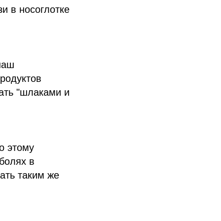
зи в носоглотке
наш
родуктов
ать "шлаками и
о этому
болях в
ать таким же