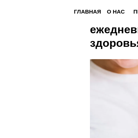
ГЛАВНАЯ
О НАС
ПРОГР
8 причи
ежеднев
здоровь