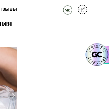
 в
ния