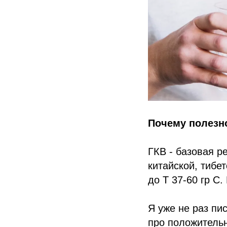
Почему полезно
ГКВ - базовая р
китайской, тибе
до Т 37-60 гр С.
Я уже не раз пи
про положительн