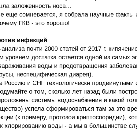
ошла заложенность носа…
все еще сомневается, я собрала научные факты
очему ГКВ - это хорошо!
ротив инфекций
анализа почти 2000 статей от 2017 г. кипячение
м уровнем достатка остается одной из самых 
ззараживания воды и предотвращения заболева
русы, неспецифическая диарея).
те Россию и СНГ технологически продвинутыми 
подумайте о том, сколько лет назад были постр
 проложены системы водоснабжения и какой то
щество) успела сформироваться там за это вр
кции (к примеру, протозои криптоспоридии), ко
к хлорированию воды - а мы в большинстве сл