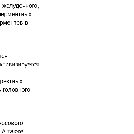
 желудочного,
 ферментных
ерментов в
тся
активизируется
рректных
 головного
носового
 А также