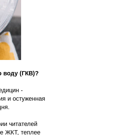
 воду (ГКВ)?
едицин -
ия и остуженная
дня.
рии читателей
е ЖКТ, теплее