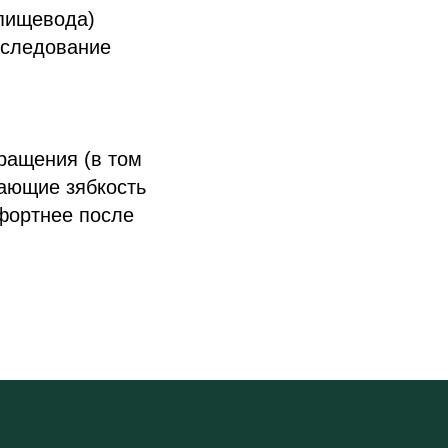
 пищевода)
сследование
ращения (в том
вающие зябкость
фортнее после