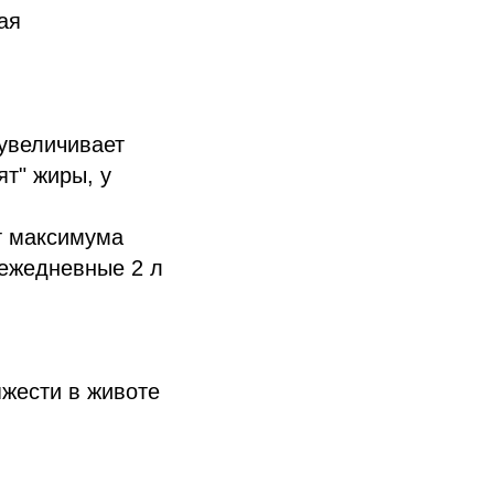
ая
 увеличивает
т" жиры, у
т максимума
 ежедневные 2 л
жести в животе