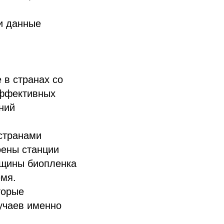
 и данные
 в странах со
эффективных
ний
странами
оены станции
лщины биопленка
емя.
торые
учаев именно