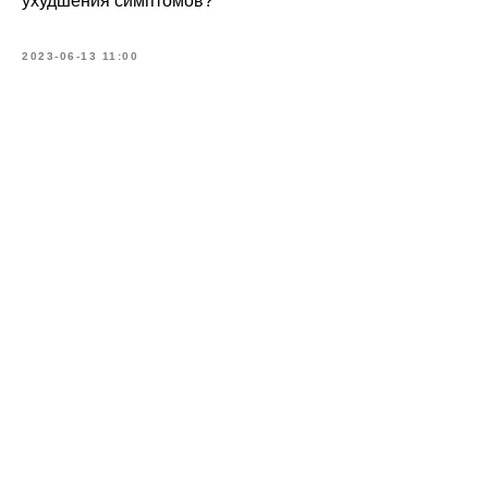
ухудшения симптомов?
2023-06-13 11:00
Меню
Соцсети
О школе
ВКонтакте
Программы
Telegram
Магазин
MAX
Блог
Контакты