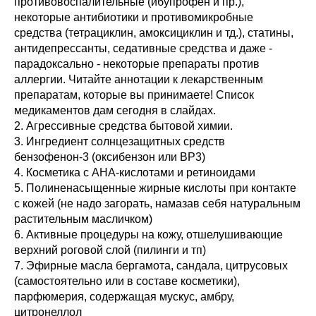
противовоспалительные (ибупрофен и пр.),
некоторые антибиотики и противомикробные
средства (тетрациклин, амоксициклин и тд.), статины,
антидепрессанты, седативные средства и даже -
парадоксально - некоторые препараты против
аллергии. Читайте аннотации к лекарственным
препаратам, которые вы принимаете! Список
медикаментов дам сегодня в слайдах.
2. Агрессивные средства бытовой химии.
3. Ингредиент солнцезащитных средств
бензофенон-3 (оксибензон или ВР3)
4. Косметика с АНА-кислотами и ретиноидами
5. Полиненасыщенные жирные кислоты при контакте
с кожей (не надо загорать, намазав себя натуральным
растительным масличком)
6. Активные процедуры на кожу, отшелушивающие
верхний роговой слой (пилинги и тп)
7. Эфирные масла бергамота, сандала, цитрусовых
(самостоятельно или в составе косметики),
парфюмерия, содержащая мускус, амбру,
цитронеллол