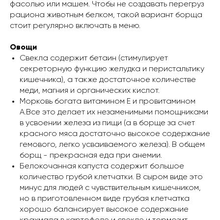
фасолью или машем. Чтобы не создавать перегруз
рациона животным белком, такой вариант борща
стоит регулярно включать в меню.
Овощи
Свекла содержит бетаин (стимулирует
секреторную функцию желудка и перистальтику
кишечника), а также достаточное количестве
меди, магния и органических кислот.
Морковь богата витамином Е и провитамином
А.Все это делает их незаменимыми помощниками
в усвоении железа из пищи (а в борще за счет
красного мяса достаточно высокое содержание
гемового, легко усваиваемого железа). В общем
борщ - прекрасная еда при анемии.
Белокочанная капуста содержит большое
количество грубой клетчатки. В сыром виде это
минус для людей с чувствительным кишечником,
но в приготовленном виде грубая клетчатка
хорошо балансирует высокое содержание