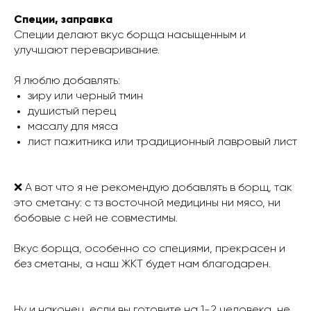
Специи, заправка
Специи делают вкус борща насыщенным и
улучшают переваривание.
Я люблю добавлять:
зиру или черный тмин
душистый перец
масалу для мяса
лист пажитника или традиционный лавровый лист
❌ А вот что я не рекомендую добавлять в борщ, так
это сметану: с тз восточной медицины ни мясо, ни
бобовые с ней не совместимы.
Вкус борща, особенно со специями, прекрасен и
без сметаны, а наш ЖКТ будет нам благодарен.
Ну и наконец, если вы готовите на 1-2 человека, не