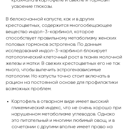
крахмала в картофеле и свекле и тормозит
усвоение глюкозы.
В белокочанной капусте, как и в других
крестоцветных, содержится многообещающее
вещество индол-3-карбинол, которое
способствует правильному метаболизму женских
половых гормонов эстрогенов. По данным
исследований индол-3-карбинол блокирует
патологический клеточный рост в тканях молочной
железы и матки. В свежих крестоцветных его не так
много, чтобы вылечить эстрогензависимые
патологии. Но капусты точно стоит включать в
рацион на постоянной основе для профилактики
возможных проблем.
Картофель в отварном виде имеет высокий
гликемический индекс, что не очень хорошо при
нарушенном метаболизме углеводов. Однако
это питательный и многими любимый овощ, и в
сочетании с другими вполне имеет право на