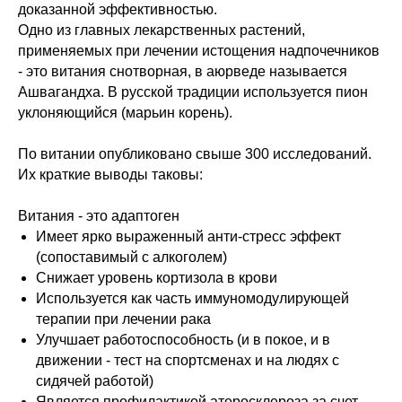
доказанной эффективностью.
Одно из главных лекарственных растений,
применяемых при лечении истощения надпочечников
- это витания снотворная, в аюрведе называется
Ашвагандха. В русской традиции используется пион
уклоняющийся (марьин корень).
По витании опубликовано свыше 300 исследований.
Их краткие выводы таковы:
Витания - это адаптоген
Имеет ярко выраженный анти-стресс эффект
(сопоставимый с алкоголем)
Снижает уровень кортизола в крови
Используется как часть иммуномодулирующей
терапии при лечении рака
Улучшает работоспособность (и в покое, и в
движении - тест на спортсменах и на людях с
сидячей работой)
Является профилактикой атеросклероза за счет