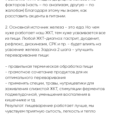
факторов (часть – по анализам, другую – по
жалобам) Благодаря этому мы знаем, как
расставить акценты в питании.
2. Основной источник железа - это еда. Но чем
хуже работает наш ЖКТ, тем хуже усваивается все
из пищи. Любой ЖКТ-диагноз: гастрит, дуоденит,
рефлюкс, дискинезия, СРК и пр. - будет влиять на
усвоение железа. Задача 2 шага - улучшить
переваривание пищи:
- правильная термическая обработка пищи
- грамотное сочетание продуктов для их
оптимального переваривания
- применять специи, травы, нутрицевтики для
заживления слизистой ЖКТ, стимуляции ферментов
поджелудочной, уменьшения воспаления в
кишечнике и тд.
Результат: пищеварение работает лучше, мы
чувствуем приятную сытость, легкость и тепло