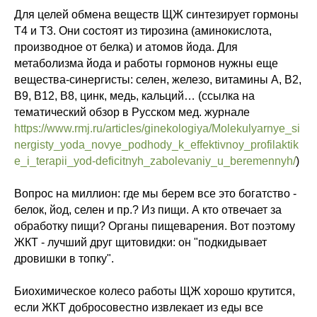
Для целей обмена веществ ЩЖ синтезирует гормоны
Т4 и Т3. Они состоят из тирозина (аминокислота,
производное от белка) и атомов йода. Для
метаболизма йода и работы гормонов нужны еще
вещества-синергисты: селен, железо, витамины А, В2,
В9, В12, В8, цинк, медь, кальций… (ссылка на
тематический обзор в Русском мед. журнале
https://www.rmj.ru/articles/ginekologiya/Molekulyarnye_si
nergisty_yoda_novye_podhody_k_effektivnoy_profilaktik
e_i_terapii_yod-deficitnyh_zabolevaniy_u_beremennyh/
)
Вопрос на миллион: где мы берем все это богатство -
белок, йод, селен и пр.? Из пищи. А кто отвечает за
обработку пищи? Органы пищеварения. Вот поэтому
ЖКТ - лучший друг щитовидки: он "подкидывает
дровишки в топку".
Биохимическое колесо работы ЩЖ хорошо крутится,
если ЖКТ добросовестно извлекает из еды все