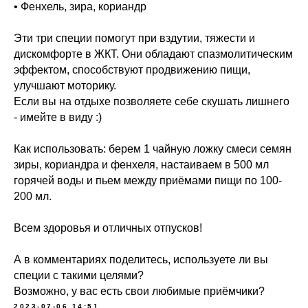
• Фенхель, зира, кориандр
Меню
Соцсети
О школе
ВКонтакте
Эти три специи помогут при вздутии, тяжести и
Программы
Telegram
дискомфорте в ЖКТ. Они обладают спазмолитическим
Магазин
MAX
эффектом, способствуют продвижению пищи,
Блог
улучшают моторику.
Контакты
Если вы на отдыхе позволяете себе скушать лишнего
- имейте в виду :)
Юридическая информация
ИП Шиманская Ирина Владимировна
Как использовать: берем 1 чайную ложку смеси семян
ОГРНИП 320784700135283
зиры, кориандра и фенхеля, настаиваем в 500 мл
Специальный раздел сайта
горячей воды и пьем между приёмами пищи по 100-
ИНН 780514759572
200 мл.
Договор публичной оферты
Политика обработки данных
Всем здоровья и отличных отпусков!
Положение об акциях
А в комментариях поделитесь, используете ли вы
© 2026 HOLISTICA.
специи с такими целями?
Все тексты на сайте оригинальные,
Возможно, у вас есть свои любимые приёмчики?
все права защищены.
2023-07-06 14:51