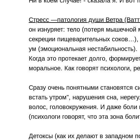
Ни в коем случае! - сказала я. И вот 
Стресс —патология души Ветра (Ватт
он изнуряет: тело (потеря мышечной
секреции пищеварительных соков…), 
ум (эмоциональная нестабильность).
Когда это протекает долго, формируе
моральное. Как говорят психологи, р
Сразу очень понятными становятся си
встать утром", нарушения сна, нере
волос, головокружения. И даже боли 
(психологи говорят, что эта зона бол
Детоксы (как их делают в западном п