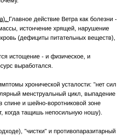
почему.
а).
Главное действие Ветра как болезни -
 массы, истончение хрящей, нарушение
кровь (дефициты питательных веществ),
тся истощение - и физическое, и
есурс выработался.
мптомы хронической усталости: "нет сил
гулярный менструальный цикл, выпадение
в спине и шейно-воротниковой зоне
ит, когда тащишь непосильную ношу).
одходе), "чистки" и противопаразитарный