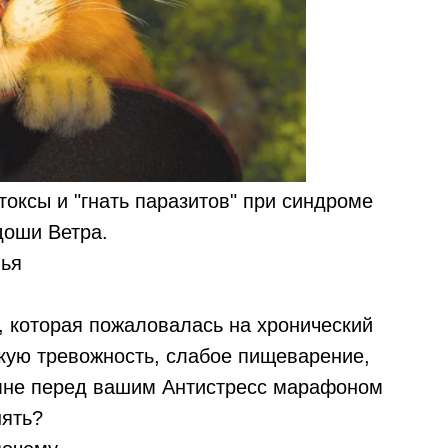
токсы и "гнать паразитов" при синдроме
доши Ветра.
вья
, которая пожаловалась на хронический
окую тревожность, слабое пищеварение,
мне перед вашим Антистресс марафоном
ять?