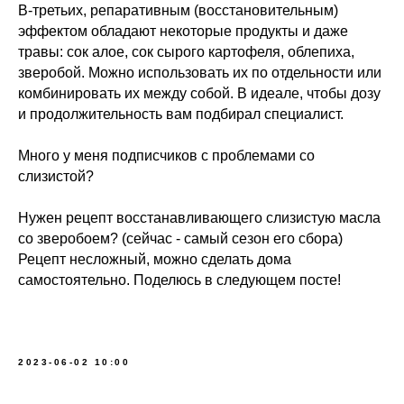
В-третьих, репаративным (восстановительным)
эффектом обладают некоторые продукты и даже
травы: сок алое, сок сырого картофеля, облепиха,
зверобой. Можно использовать их по отдельности или
комбинировать их между собой. В идеале, чтобы дозу
и продолжительность вам подбирал специалист.
Меню
Соцсети
Много у меня подписчиков с проблемами со
О школе
ВКонтакте
слизистой?
Программы
Telegram
Магазин
MAX
Нужен рецепт восстанавливающего слизистую масла
Блог
со зверобоем? (сейчас - самый сезон его сбора)
Контакты
Рецепт несложный, можно сделать дома
самостоятельно. Поделюсь в следующем посте!
Юридическая информация
ИП Шиманская Ирина Владимировна
ОГРНИП 320784700135283
Специальный раздел сайта
2023-06-02 10:00
ИНН 780514759572
Договор публичной оферты