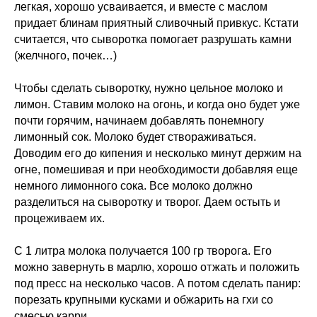
легкая, хорошо усваивается, и вместе с маслом
придает блинам приятный сливочный привкус. Кстати
считается, что сыворотка помогает разрушать камни
(желчного, почек…)
Чтобы сделать сыворотку, нужно цельное молоко и
лимон. Ставим молоко на огонь, и когда оно будет уже
Меню
Соцсети
почти горячим, начинаем добавлять понемногу
О школе
ВКонтакте
лимонный сок. Молоко будет створаживаться.
Программы
Telegram
Доводим его до кипения и несколько минут держим на
Магазин
MAX
огне, помешивая и при необходимости добавляя еще
Блог
немного лимонного сока. Все молоко должно
Контакты
разделиться на сыворотку и творог. Даем остыть и
процеживаем их.
Юридическая информация
ИП Шиманская Ирина Владимировна
С 1 литра молока получается 100 гр творога. Его
ОГРНИП 320784700135283
можно завернуть в марлю, хорошо отжать и положить
Специальный раздел сайта
под пресс на несколько часов. А потом сделать панир:
ИНН 780514759572
порезать крупными кусками и обжарить на гхи со
Договор публичной оферты
смесью карри.