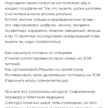
подсадили своих супругов на полезную еду и
заодно похудели их! Так что знаете, шутки шутками,
а из тюленя в мачо вполне реально.
Кстати, многие специи и аюрведические травы -
это афродозиаки: шафран, чеснок, гвоздика,
асафетида, кардамон, базилик священный, якорцы
и пр. О приятных последствиях превращений тоже,
знаете ли, надо позаботиться
Как научиться готовить со специями
И тихой сапой перевести свою семью на ЗОЖ-
питание
Как организовать Мишлен на своей кухне
Мотивировать свою дражайшую половину на ЗОЖ
И вдохнуть искру самизнаетекуда
Про все это я расскажу на курсе Современная
Меню
Соцсети
Аюрведа и тибетская медицина.
О школе
ВКонтакте
Сам курс конечно шире темы кулинарии, он про
Программы
Telegram