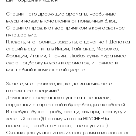
щи - борщи в Мишлен.
Специи - это дразнящие ароматы, необычные
вкусы и новые впечатления от привычных блюд.
Специи отправляют вас прямиком в кругосветное
путешествие.
Плевать, что границы закрыты, а денег нет! Щепотка
специй в еду - и ты в Индии, Тайланде, Марокко,
Франции, Италии, Японии… Любая кухня мира имеет
свою подборку вкусов и ароматов, и пряности -
волшебный ключик к этой дверце.
Знаете, что происходит, когда вы начинаете
готовить со специями?
Домашние прекращают уплетать пельмени,
сардельки с картошкой и бутерброды с колбасой.
И требуют бульон, рыбу, овощи, кичари, шакшуку и
зеленый салат(!) Потому что они ВКУСНЕЕ! (и
полезнее, но об этом тсссс, - не спугните :)
Сколько уже участниц моих программ и марафонов