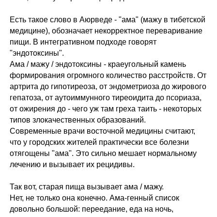
Есть такое слово в Аюрведе - "ама" (мажу в тибетской
медицине), обозначает некорректное переваривание
пищи. В интегративном подходе говорят
"эндотоксины".
Ама / мажу / эндотоксины - краеугольный камень
формирования огромного количество расстройств. От
артрита до гипотиреоза, от эндометриоза до жирового
гепатоза, от аутоиммунного тиреоидита до псориаза,
от ожирения до - чего уж там греха таить - некоторых
типов злокачественных образований.
Современные врачи восточной медицины считают,
что у городских жителей практически все болезни
отягощены "ама". Это сильно мешает нормальному
лечению и вызывает их рецидивы.
Так вот, старая пища вызывает ама / мажу.
Нет, не только она конечно. Ама-генный список
довольно большой: переедание, еда на ночь,