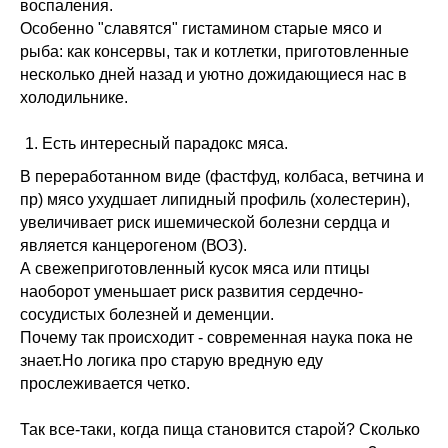
воспаления.
Особенно "славятся" гистамином старые мясо и
рыба: как консервы, так и котлетки, приготовленные
несколько дней назад и уютно дожидающиеся нас в
холодильнике.
Есть интересный парадокс мяса.
В переработанном виде (фастфуд, колбаса, ветчина и
пр) мясо ухудшает липидный профиль (холестерин),
Меню
Соцсети
увеличивает риск ишемической болезни сердца и
О школе
ВКонтакте
является канцерогеном (ВОЗ).
Программы
Telegram
А свежеприготовленный кусок мяса или птицы
Магазин
MAX
наоборот уменьшает риск развития сердечно-
Блог
сосудистых болезней и деменции.
Контакты
Почему так происходит - современная наука пока не
знает.Но логика про старую вредную еду
Юридическая информация
прослеживается четко.
ИП Шиманская Ирина Владимировна
ОГРНИП 320784700135283
Так все-таки, когда пища становится старой? Сколько
Специальный раздел сайта