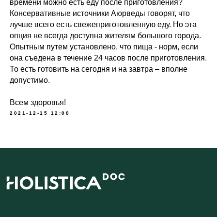
времени можно есть еду после приготовления?
ИНН 780514759572
Консервативные источники Аюрведы говорят, что
Договор публичной оферты
лучше всего есть свежеприготовленную еду. Но эта
Политика обработки данных
опция не всегда доступна жителям большого города.
Положение об акциях
Опытным путем установлено, что пища - норм, если
она съедена в течение 24 часов после приготовления.
© 2026 HOLISTICA.
То есть готовить на сегодня и на завтра – вполне
Все тексты на сайте оригинальные,
допустимо.
все права защищены.
Всем здоровья!
2021-12-15 12:00