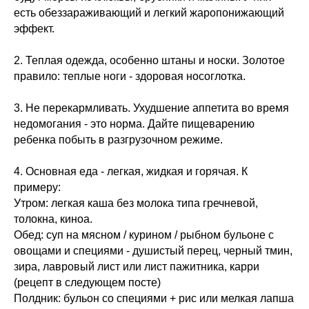
есть обеззараживающий и легкий жаропонижающий
эффект.
2. Теплая одежда, особенно штаны и носки. Золотое
правило: теплые ноги - здоровая носоглотка.
3. Не перекармливать. Ухудшение аппетита во время
недомогания - это норма. Дайте пищеварению
ребенка побыть в разгрузочном режиме.
4. Основная еда - легкая, жидкая и горячая. К
примеру:
Утром: легкая каша без молока типа гречневой,
Меню
Соцсети
толокна, киноа.
О школе
ВКонтакте
Обед: суп на мясном / курином / рыбном бульоне с
Программы
Telegram
овощами и специями - душистый перец, черный тмин,
Магазин
MAX
зира, лавровый лист или лист пажитника, карри
Блог
(рецепт в следующем посте)
Контакты
Полдник: бульон со специями + рис или мелкая лапша