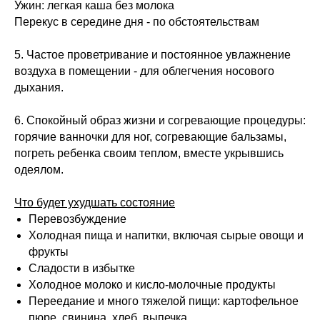
Ужин: легкая каша без молока
Юридическая информация
Перекус в середине дня - по обстоятельствам
ИП Шиманская Ирина Владимировна
5. Частое проветривание и постоянное увлажнение
ОГРНИП 320784700135283
воздуха в помещении - для облегчения носового
Специальный раздел сайта
дыхания.
ИНН 780514759572
Договор публичной оферты
6. Спокойный образ жизни и согревающие процедуры:
Политика обработки данных
горячие ванночки для ног, согревающие бальзамы,
Положение об акциях
погреть ребенка своим теплом, вместе укрывшись
одеялом.
© 2026 HOLISTICA.
Все тексты на сайте оригинальные,
все права защищены.
Что будет ухудшать состояние
Перевозбуждение
Холодная пища и напитки, включая сырые овощи и
фрукты
Сладости в избытке
Холодное молоко и кисло-молочные продукты
Переедание и много тяжелой пищи: картофельное
пюре, свинина, хлеб, выпечка