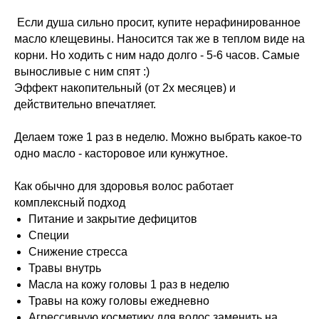
Если душа сильно просит, купите нерафинированное
масло клещевины. Наносится так же в теплом виде на
корни. Но ходить с ним надо долго - 5-6 часов. Самые
выносливые с ним спят :)
Меню
Соцсети
Эффект накопительный (от 2х месяцев) и
О школе
ВКонтакте
действительно впечатляет.
Программы
Telegram
Магазин
MAX
Делаем тоже 1 раз в неделю. Можно выбрать какое-то
Блог
одно масло - касторовое или кунжутное.
Контакты
Как обычно для здоровья волос работает
Юридическая информация
комплексный подход
Питание и закрытие дефицитов
ИП Шиманская Ирина Владимировна
Специи
ОГРНИП 320784700135283
Снижение стресса
Специальный раздел сайта
Травы внутрь
ИНН 780514759572
Масла на кожу головы 1 раз в неделю
Договор публичной оферты
Травы на кожу головы ежедневно
Политика обработки данных
Агрессивную косметику для волос заменить на
Положение об акциях