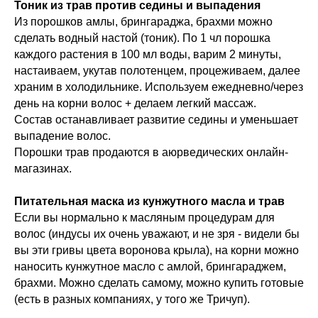
Тоник из трав против седины и выпадения
Из порошков амлы, брингараджа, брахми можно
сделать водный настой (тоник). По 1 чл порошка
каждого растения в 100 мл воды, варим 2 минуты,
настаиваем, укутав полотенцем, процеживаем, далее
храним в холодильнике. Используем ежедневно/через
день на корни волос + делаем легкий массаж.
Состав останавливает развитие седины и уменьшает
выпадение волос.
Порошки трав продаются в аюрведических онлайн-
магазинах.
Питательная маска из кунжутного масла и трав
Если вы нормально к масляным процедурам для
волос (индусы их очень уважают, и не зря - видели бы
вы эти гривы цвета воронова крыла), на корни можно
наносить кунжутное масло с амлой, брингараджем,
брахми. Можно сделать самому, можно купить готовые
(есть в разных компаниях, у того же Тричуп).