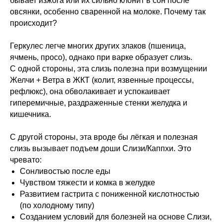
бывает изжога или их сильно клонит в сон после
овсянки, особенно сваренной на молоке. Почему так
происходит?
Геркулес легче многих других злаков (пшеница,
ячмень, просо), однако при варке образует слизь.
С одной стороны, эта слизь полезна при возмущении
Желчи + Ветра в ЖКТ (колит, язвенные процессы,
рефлюкс), она обволакивает и успокаивает
гиперемичные, раздраженные стенки желудка и
кишечника.
С другой стороны, эта вроде бы лёгкая и полезная
слизь вызывает подъем доши Слизи/Каппхи. Это
чревато:
Сонливостью после еды
Чувством тяжести и комка в желудке
Развитием гастрита с пониженной кислотностью
(по холодному типу)
Созданием условий для болезней на основе Слизи,