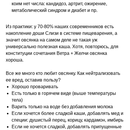
коим нет числа: кандидоз, артрит, ожирение,
метаболический синдром и диабет и пр.
Из практики: у 70-80% наших современников есть
накопление доши Слизи в системе пищеварения, а
значит овсянка на самом деле не такая уж
универсально полезная каша. Хотя, повторюсь, для
конституции сочетания Ветра + Желчи овсянка
хороша.
Меню
Соцсети
Все же много кто любит овсянку. Как нейтрализовать
О школе
ВКонтакте
ее вред, оставив пользу?
Программы
Telegram
Хорошо проваривать
Магазин
MAX
Есть только в горячем виде (выше температуры
Блог
тела)
Контакты
Варить только на воде без добавления молока
Если хочется более сладкой каши, добавлять мед и
Юридическая информация
специи: душистый перец, корицу, кардамон, имбирь
Если не хочется сладкой, добавлять припущенные
ИП Шиманская Ирина Владимировна