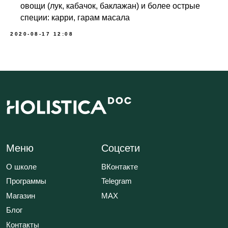
овощи (лук, кабачок, баклажан) и более острые
ОГРНИП 320784700135283
специи: карри, гарам масала
Специальный раздел сайта
ИНН 780514759572
2020-08-17 12:08
Договор публичной оферты
Политика обработки данных
Положение об акциях
© 2026 HOLISTICA.
Все тексты на сайте оригинальные,
все права защищены.