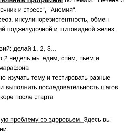
ительные программы
по темам: "Печень и
чник и стресс", "Анемия".
реоз, инсулинорезистентность, обмен
ий поджелудочной и щитовидной желез.
ий: делай 1, 2, 3…
до 2 недель мы едим, спим, пьем и
 марафона
о изучать тему и тестировать разные
 и выполнить последовательность шагов
коре после старта
ую проблему со здоровьем.
Здесь вы
ии.