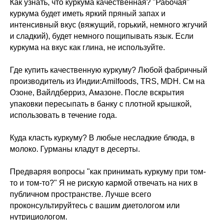
Как узнать, что куркума качественная? "Рабочая"
куркума будет иметь яркий пряный запах и
интенсивный вкус (вяжущий, горький, немного жгучий
Меню
Соцсети
и сладкий), будет немного пощипывать язык. Если
О школе
ВКонтакте
куркума на вкус как глина, не используйте.
Программы
Telegram
Магазин
MAX
Где купить качественную куркуму? Любой фабричный
Блог
производитель из Индии:Amilfoods, TRS, MDH. Cм на
Контакты
Озоне, Вайлдберриз, Амазоне. После вскрытия
упаковки пересыпать в банку с плотной крышкой,
Юридическая информация
использовать в течение года.
ИП Шиманская Ирина Владимировна
Куда класть куркуму? В любые несладкие блюда, в
ОГРНИП 320784700135283
молоко. Гурманы кладут в десерты.
Специальный раздел сайта
ИНН 780514759572
Предваряя вопросы "как принимать куркуму при том-
Договор публичной оферты
то и том-то?" Я не рискую кармой отвечать на них в
Политика обработки данных
публичном пространстве. Лучше всего
Положение об акциях
проконсультируйтесь с вашим диетологом или
нутрициологом.
© 2026 HOLISTICA.