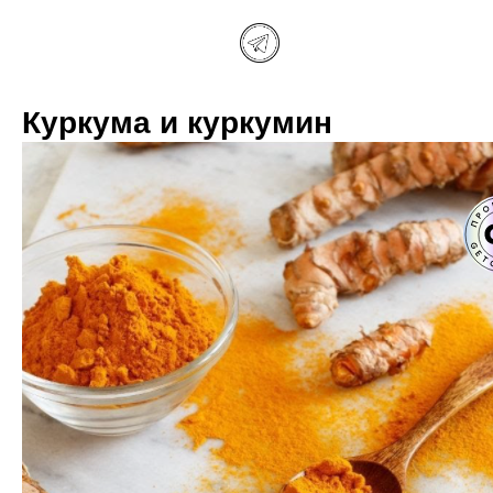
Куркума и куркумин