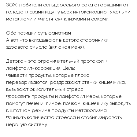
ЗОЖ-любители сельдереевого сока с горящими от
голода глазами ищут у всех интоксикацию тяжелыми
металлами и «чистятся» клизмами и соками.
⠀
Обе позиции суть фанатизм
А вот что вкладывают в детокс сторонники
здравого смысла (включая меня).
⠀
Детокс - это ограничительный протокол +
лайфстайл-коррекция. Цель:
◽вывести продукты, которые плохо
перевариваются, раздражают стенки кишечника,
вызывают окислительный стресс
◽добавить продукты и лайфстайл меры, которые
помогут печени, лимфе, почкам, кишечнику выводить
в штатном режиме продукты метаболизма
◽снизить количество стресса и стабилизировать
нервную систему
⠀