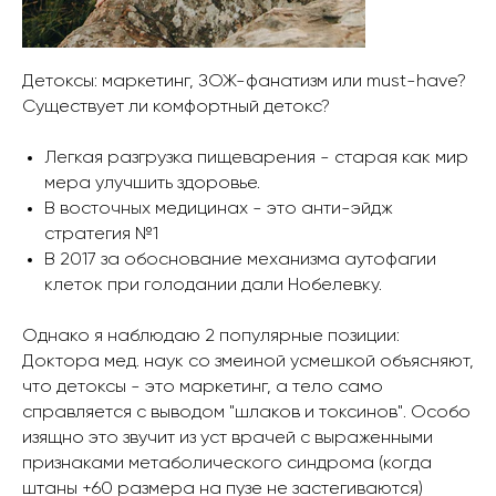
Детоксы: маркетинг, ЗОЖ-фанатизм или must-have?
Существует ли комфортный детокс?
⠀
Легкая разгрузка пищеварения - старая как мир
мера улучшить здоровье.
В восточных медицинах - это анти-эйдж
стратегия №1
В 2017 за обоснование механизма аутофагии
клеток при голодании дали Нобелевку.
⠀
Однако я наблюдаю 2 популярные позиции:
Доктора мед. наук со змеиной усмешкой объясняют,
что детоксы - это маркетинг, а тело само
справляется с выводом "шлаков и токсинов". Особо
изящно это звучит из уст врачей с выраженными
признаками метаболического синдрома (когда
штаны +60 размера на пузе не застегиваются)