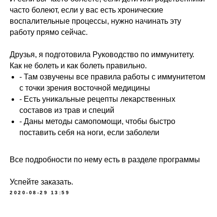
Контакты
часто болеют, если у вас есть хронические
воспалительные процессы, нужно начинать эту
Юридическая информация
работу прямо сейчас.
ИП Шиманская Ирина Владимировна
ОГРНИП 320784700135283
Друзья, я подготовила Руководство по иммунитету.
Специальный раздел сайта
Как не болеть и как болеть правильно.
ИНН 780514759572
- Там озвучены все правила работы с иммунитетом
Договор публичной оферты
с точки зрения восточной медицины
Политика обработки данных
- Есть уникальные рецепты лекарственных
Положение об акциях
составов из трав и специй
- Даны методы самопомощи, чтобы быстро
© 2026 HOLISTICA.
поставить себя на ноги, если заболели
Все тексты на сайте оригинальные,
все права защищены.
Все подробности по нему есть в разделе программы
Успейте заказать.
2020-08-29 13:59