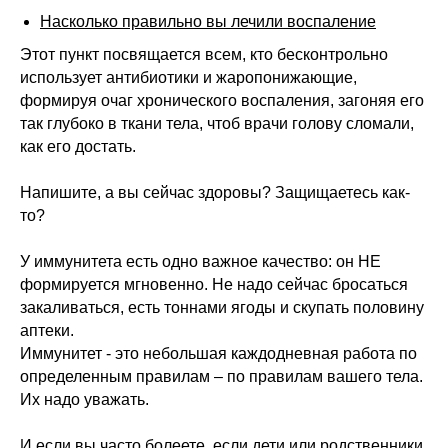
Насколько правильно вы лечили воспаление
Этот пункт посвящается всем, кто бесконтрольно
использует антибиотики и жаропонижающие,
формируя очаг хронического воспаления, загоняя его
так глубоко в ткани тела, чтоб врачи голову сломали,
как его достать.
Напишите, а вы сейчас здоровы? Защищаетесь как-
то?
У иммунитета есть одно важное качество: он НЕ
формируется мгновенно. Не надо сейчас бросаться
закаливаться, есть тоннами ягоды и скупать половину
аптеки.
Меню
Соцсети
Иммунитет - это небольшая каждодневная работа по
О школе
ВКонтакте
определенным правилам – по правилам вашего тела.
Программы
Telegram
Их надо уважать.
Магазин
MAX
Блог
И если вы часто болеете, если дети или родственники