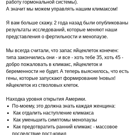
работу гормональной системы).
А значит мы можем управлять нашим климаксом!
Я вам больше скажу. 2 года назад были опубликованы
результаты исследований, которые меняют наши
представления о фертильности и менопаузе.
Мы всегда считали, что запас яйцеклеток конечен:
типа закончились они - и все - хоть тебе 35, хоть 45 -
добро пожаловать в климакс, яйцеклеток и
беременности не будет. А теперь выяснилось, что есть
гены, которые запускают формирование !новых!
яйцеклеток из стволовых клеток.
Меню
Соцсети
О школе
ВКонтакте
Находка уровня открытия Америки.
Программы
Telegram
По-моему, это должна знать каждая женщина:
Магазин
MAX
Как отдалить наступление климакса
Блог
Как уменьшить симптомы менопаузы
Контакты
Как предотвратить ранний климакс - массовое
последствие пост-ковид