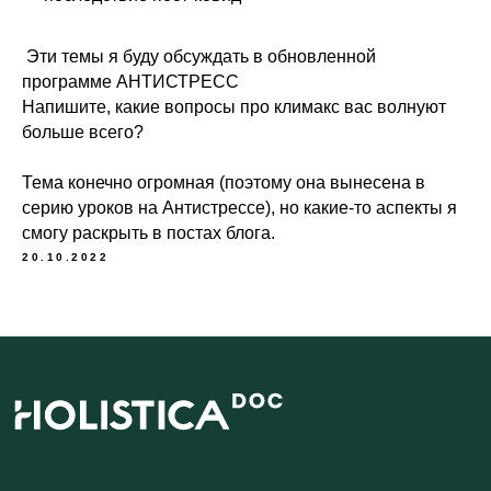
Юридическая информация
ИП Шиманская Ирина Владимировна
Эти темы я буду обсуждать в обновленной
ОГРНИП 320784700135283
программе АНТИСТРЕСС
Специальный раздел сайта
Напишите, какие вопросы про климакс вас волнуют
ИНН 780514759572
больше всего?
Договор публичной оферты
Политика обработки данных
Тема конечно огромная (поэтому она вынесена в
Положение об акциях
серию уроков на Антистрессе), но какие-то аспекты я
смогу раскрыть в постах блога.
© 2026 HOLISTICA.
20.10.2022
Все тексты на сайте оригинальные,
все права защищены.