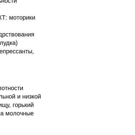
ьности
КТ: моторики
одрствования
лудка)
депрессанты,
лотности
льной и низкой
ищу, горький
 на молочные