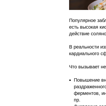
Популярное забл
есть высокая ки
действие соляно
В реальности из
кардиального с
Что вызывает н
Повышение вн
раздраженного
ферментов, и
пр.