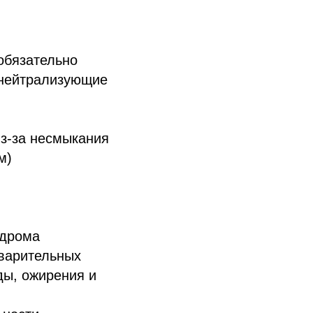
 обязательно
, нейтрализующие
из-за несмыкания
м)
ндрома
еварительных
ы, ожирения и