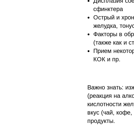
Дисплазия сое
сфинктера
Острый и хро
желудка, тону
Факторы в обр
(также как и 
Прием некотор
КОК и пр.
Важно знать: из
(реакция на алк
кислотности жел
вкус (чай, кофе
продукты.