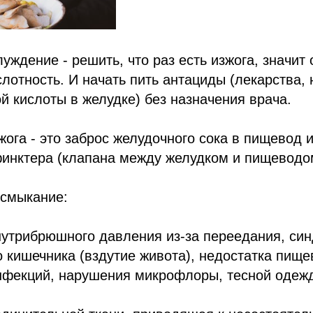
уждение - решить, что раз есть изжога, значит
слотность. И начать пить антациды (лекарства
й кислоты в желудке) без назначения врача.
жога - это заброс желудочного сока в пищевод 
финктера (клапана между желудком и пищеводо
есмыкание:
утрибрюшного давления из-за переедания, си
 кишечника (вздутие живота), недостатка пищ
нфекций, нарушения микрофлоры, тесной одежд