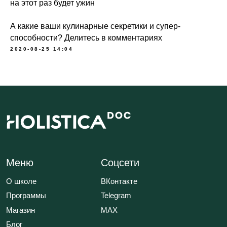
на этот раз будет ужин
Блог
Контакты
А какие ваши кулинарные секретики и супер-
способности? Делитесь в комментариях
Юридическая информация
2020-08-25 14:04
ИП Шиманская Ирина Владимировна
ОГРНИП 320784700135283
Специальный раздел сайта
ИНН 780514759572
Договор публичной оферты
Политика обработки данных
Положение об акциях
© 2026 HOLISTICA.
Все тексты на сайте оригинальные,
все права защищены.