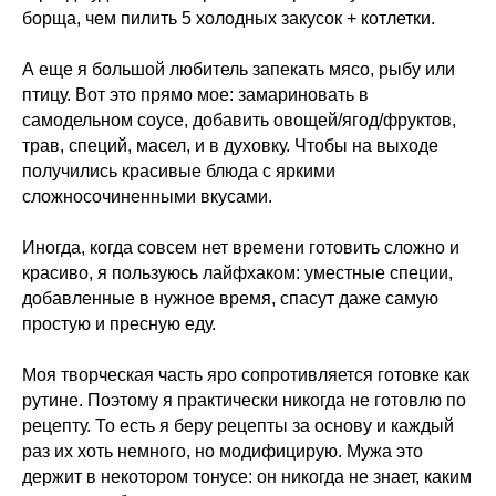
борща, чем пилить 5 холодных закусок + котлетки.
А еще я большой любитель запекать мясо, рыбу или
птицу. Вот это прямо мое: замариновать в
самодельном соусе, добавить овощей/ягод/фруктов,
трав, специй, масел, и в духовку. Чтобы на выходе
получились красивые блюда с яркими
сложносочиненными вкусами.
Иногда, когда совсем нет времени готовить сложно и
красиво, я пользуюсь лайфхаком: уместные специи,
добавленные в нужное время, спасут даже самую
простую и пресную еду.
Моя творческая часть яро сопротивляется готовке как
Меню
Соцсети
рутине. Поэтому я практически никогда не готовлю по
рецепту. То есть я беру рецепты за основу и каждый
О школе
ВКонтакте
раз их хоть немного, но модифицирую. Мужа это
Программы
Telegram
держит в некотором тонусе: он никогда не знает, каким
Магазин
MAX