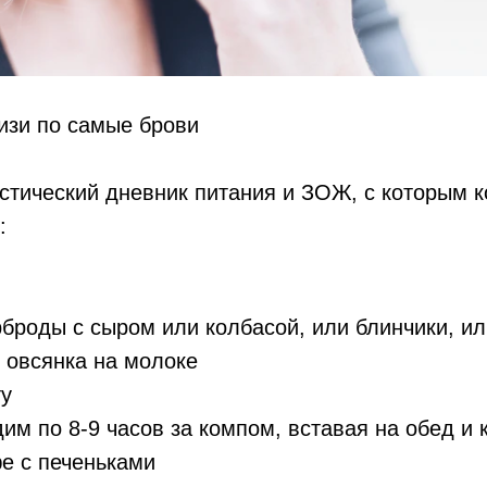
изи по самые брови
стический дневник питания и ЗОЖ, с которым к
:
рброды с сыром или колбасой, или блинчики, или
 овсянка на молоке
ту
дим по 8-9 часов за компом, вставая на обед и
е с печеньками