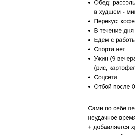
Обед: рассоль
в худшем - ми
Перекус: кофе
В течение дня
Едем с работ
Спорта нет
Ужин (9 вечера
(рис, картофе
Соцсети
Отбой после 0
Сами по себе пе
неудачное время
+ добавляется х