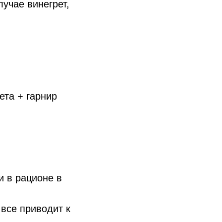
учае винегрет,
ета + гарнир
и в рационе в
 все приводит к