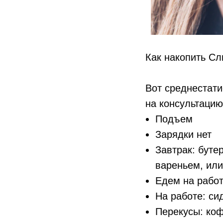
Как накопить Сл
Вот среднестати
на консультацию
Подъем
Зарядки нет
Завтрак: буте
вареньем, или
Едем на рабо
На работе: си
Перекусы: коф