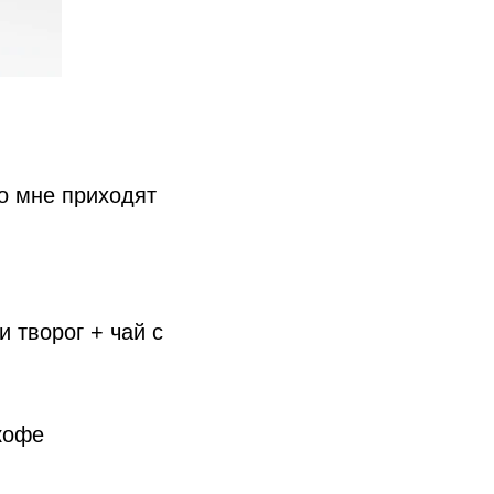
о мне приходят
 творог + чай с
 кофе