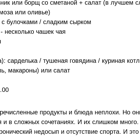
ник или борщ со сметаной + салат (в лучшем сл
моза или оливье)
 с булочками / сладким сырком
 - несколько чашек чая
ы
): сарделька / тушеная говядина / куриная котл
ль, макароны) или салат
.00
речисленные продукты и блюда неплохи. Но он
 и в сложных сочетаниях. И их слишком много.
ронический недосып и отсутствие спорта. И это