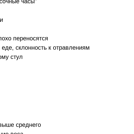
сочные часы"
и
лохо переносятся
 еде, склонность к отравлениям
ому стул
 выше среднего