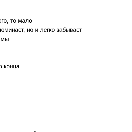
го, то мало
поминает, но и легко забывает
имы
о конца