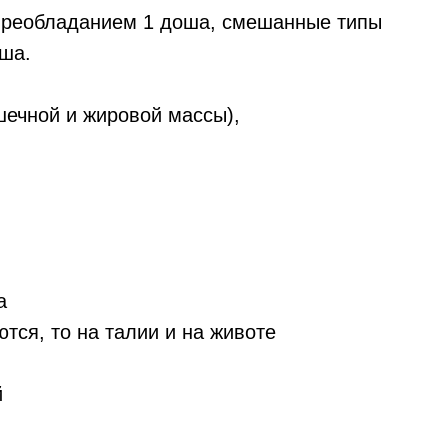
 преобладанием 1 доша, смешанные типы
оша.
шечной и жировой массы),
а
ся, то на талии и на животе
й