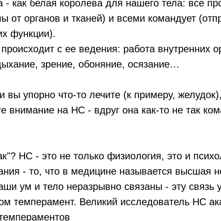
 - как белая королева для нашего тела: все пр
лы от органов и тканей) и всеми командует (отп
х функции).
 происходит с ее ведения: работа внутренних 
дыхание, зрение, обоняние, осязание…
 вы упорно что-то лечите (к примеру, желудок),
те внимание на НС - вдруг она как-то не так к
ак"? НС - это не только физиология, это и псих
ния - то, что в медицине называется высшая 
аши ум и тело неразрывно связаны - эту связь 
ом темперамент. Великий исследователь НС а
 темпераментов