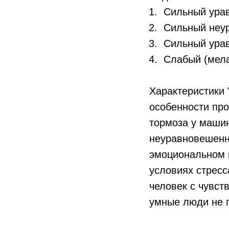
Сильный урав
Сильный неур
Сильный урав
Слабый (мела
Характеристики
особенности про
тормоза у машин
неуравновешенно
эмоциональном п
условиях стресс
человек с чувст
умные люди не п