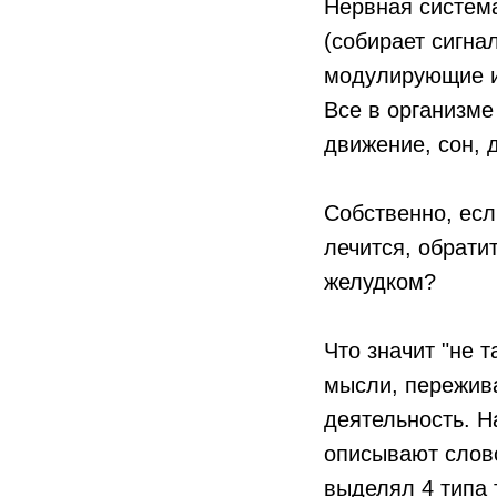
Нервная система
(собирает сигна
модулирующие и
Все в организме
движение, сон, 
Собственно, если
лечится, обрати
желудком?
Что значит "не т
мысли, пережива
деятельность. Н
описывают слов
выделял 4 типа