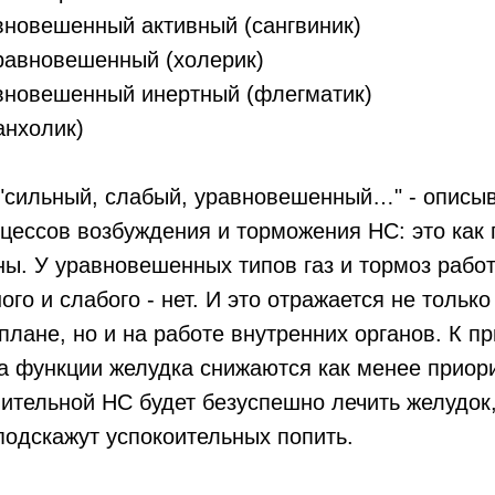
новешенный активный (сангвиник)
авновешенный (холерик)
новешенный инертный (флегматик)
нхолик)
 "сильный, слабый, уравновешенный…" - описы
цессов возбуждения и торможения НС: это как 
ы. У уравновешенных типов газ и тормоз работ
го и слабого - нет. И это отражается не только
лане, но и на работе внутренних органов. К пр
а функции желудка снижаются как менее приор
вительной НС будет безуспешно лечить желудок
одскажут успокоительных попить.