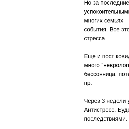
Но за последние
успокоительными
многих семьях -
события. Все эт
стресса.
Еще и пост ковид
много "невролог
бессонница, пот
пр.
Через 3 недели 
Антистресс. Буд
последствиями.