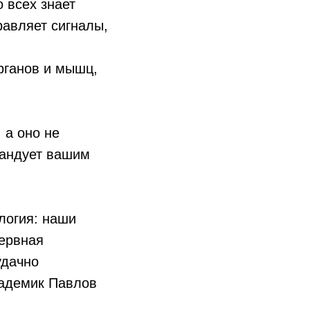
о всех знает
равляет сигналы,
органов и мышц,
 а оно не
омандует вашим
ология: наши
нервная
удачно
кадемик Павлов