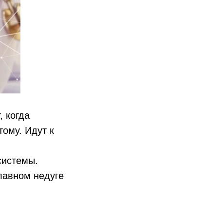
, когда
ому. Идут к
системы.
главном недуге