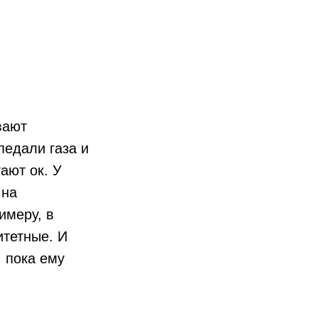
вают
педали газа и
ают ок. У
 на
имеру, в
итетные. И
, пока ему