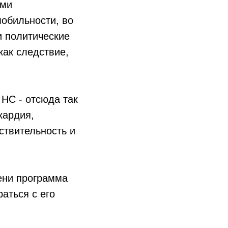
ими
обильности, во
и политические
как следствие,
 НС - отсюда так
кардия,
ствительность и
ени программа
аться с его