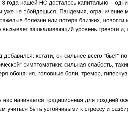
 3 года нашей НС досталось капитально – одн
 уже не обойдешься. Пандемия, ограничение м
 тяжелые болезни или потеря близких, новости 
о вызывает зашкаливающий уровень тревоги и, 
 добавился: кстати, он сильнее всего "бьет" по
ической" симптоматики: сильная слабость, тахи
еря обоняния, головные боли, тремор, гиперчув
у нас начинается традиционная для поздней ос
ем учиться быть устойчивыми к стрессу и разбир