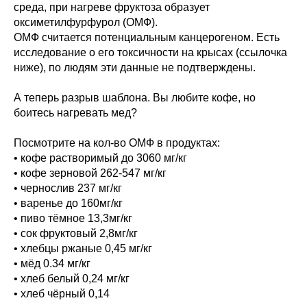
среда, при нагреве фруктоза образует
оксиметилфурфурол (ОМФ).
ОМФ считается потенциальным канцерогеном. Есть
исследование о его токсичности на крысах (ссылочка
ниже), по людям эти данные не подтверждены.
А теперь разрыв шаблона. Вы любите кофе, но
боитесь нагревать мед?
Посмотрите на кол-во ОМФ в продуктах:
• кофе растворимый до 3060 мг/кг
• кофе зерновой 262-547 мг/кг
• чернослив 237 мг/кг
• варенье до 160мг/кг
• пиво тёмное 13,3мг/кг
• сок фруктовый 2,8мг/кг
• хлебцы ржаные 0,45 мг/кг
• мёд 0.34 мг/кг
• хлеб белый 0,24 мг/кг
• хлеб чёрный 0,14