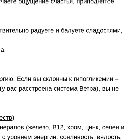
учаете ощущение счастья, приподнятое
твительно радуете и балуете сладостями,
а.
ргию. Если вы склонны к гипогликемии –
у вас расстроена система Ветра), вы не
еств)
ералов (железо, В12, хром, цинк, селен и
 с уровнем энергии: сонливость, вялость,