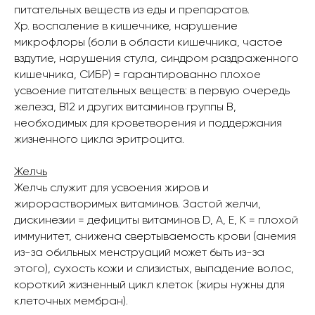
питательных веществ из еды и препаратов.
Хр. воспаление в кишечнике, нарушение
микрофлоры (боли в области кишечника, частое
вздутие, нарушения стула, синдром раздраженного
кишечника, СИБР) = гарантированно плохое
усвоение питательных веществ: в первую очередь
железа, В12 и других витаминов группы В,
необходимых для кроветворения и поддержания
жизненного цикла эритроцита.
Желчь
Желчь служит для усвоения жиров и
жирорастворимых витаминов. Застой желчи,
дискинезии = дефициты витаминов D, A, E, K = плохой
иммунитет, снижена свертываемость крови (анемия
из-за обильных менструаций может быть из-за
этого), сухость кожи и слизистых, выпадение волос,
короткий жизненный цикл клеток (жиры нужны для
клеточных мембран).