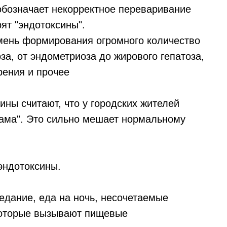
 обозначает некорректное переваривание
ят "эндотоксины".
амень формирования огромного количество
за, от эндометриоза до жирового гепатоза,
рения и прочее
ны считают, что у городских жителей
"ама". Это сильно мешает нормальному
 эндотоксины.
едание, еда на ночь, несочетаемые
 которые вызывают пищевые