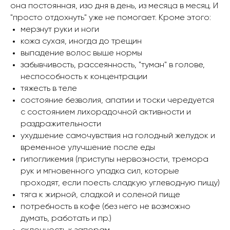
она постоянная, изо дня в день, из месяца в месяц. И
"просто отдохнуть" уже не помогает. Кроме этого:
мерзнут руки и ноги
кожа сухая, иногда до трещин
выпадение волос выше нормы
забывчивость, рассеянность, "туман" в голове,
неспособность к концентрации
тяжесть в теле
состояние безволия, апатии и тоски чередуется
с состоянием лихорадочной активности и
раздражительности
ухудшение самочувствия на голодный желудок и
временное улучшение после еды
гипогликемия (приступы нервозности, тремора
рук и мгновенного упадка сил, которые
проходят, если поесть сладкую углеводную пищу)
тяга к жирной, сладкой и соленой пище
потребность в кофе (без него не возможно
думать, работать и пр.)