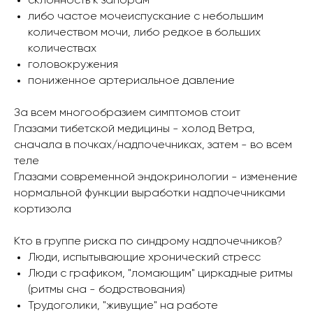
склонность к запорам
либо частое мочеиспускание с небольшим
количеством мочи, либо редкое в больших
количествах
головокружения
пониженное артериальное давление
За всем многообразием симптомов стоит
Глазами тибетской медицины - холод Ветра,
сначала в почках/надпочечниках, затем - во всем
теле
Глазами современной эндокринологии - изменение
нормальной функции выработки надпочечниками
кортизола
Кто в группе риска по синдрому надпочечников?
Люди, испытывающие хронический стресс
Люди с графиком, "ломающим" циркадные ритмы
(ритмы сна - бодрствования)
Трудоголики, "живущие" на работе