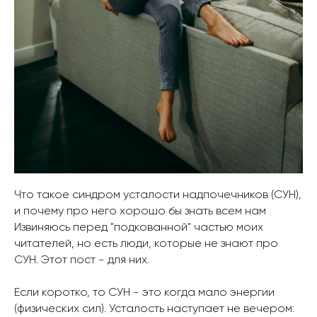
Что такое синдром усталости надпочечников (СУН),
и почему про него хорошо бы знать всем нам
Извиняюсь перед "подкованной" частью моих
читателей, но есть люди, которые не знают про
СУН. Этот пост - для них.
Если коротко, то СУН - это когда мало энергии
(физических сил). Усталость наступает не вечером: