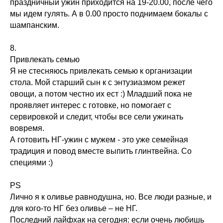
праздничный ужин приходится на 19-20.00, после чего
мы идем гулять. А в 0.00 просто поднимаем бокалы с
шампанским.
8.
Привлекать семью
Я не стесняюсь привлекать семью к организации
стола. Мой старший сын к с энтузиазмом режет
овощи, а потом честно их ест :) Младший пока не
проявляет интерес с готовке, но помогает с
сервировкой и следит, чтобы все сели ужинать
вовремя.
А готовить НГ-ужин с мужем - это уже семейная
традиция и повод вместе выпить глинтвейна. Со
специями :)
PS
Лично я к оливье равнодушна, но. Все люди разные, и
для кого-то НГ без оливье – не НГ.
Последний лайфхак на сегодня: если очень любишь