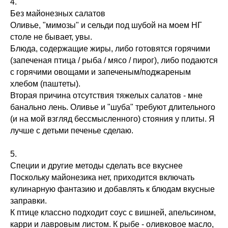
4.
Без майонезных салатов
Оливье, "мимозы" и сельди под шубой на моем НГ
столе не бывает, увы.
Блюда, содержащие жиры, либо готовятся горячими
(запеченая птица / рыба / мясо / пирог), либо подаются
с горячими овощами и запеченым/поджареным
хлебом (паштеты).
Вторая причина отсутствия тяжелых салатов - мне
банально лень. Оливье и "шуба" требуют длительного
(и на мой взгляд бессмысленного) стояния у плиты. Я
лучше с детьми печенье сделаю.
5.
Специи и другие методы сделать все вкуснее
Поскольку майонезика нет, приходится включать
кулинарную фантазию и добавлять к блюдам вкусные
заправки.
К птице классно подходит соус с вишней, апельсином,
карри и лавровым листом. К рыбе - оливковое масло,