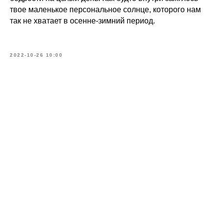
твое маленькое персональное солнце, которого нам
так не хватает в осенне-зимний период.
2022-10-26 10:00
Меню
Соцсети
О школе
ВКонтакте
Программы
Telegram
Магазин
MAX
Блог