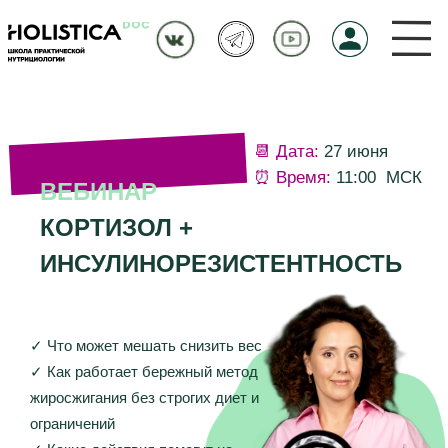
📆 Дата:
27 июня
⏰ Время:
11:00 МСК
ВЕБИНАР
КОРТИЗОЛ +
ИНСУЛИНОРЕЗИСТЕНТНОСТЬ
✓ Что может мешать снизить вес
✓ Как работает бережный метод
жиросжигания без строгих диет и
ограничений
✓ Какие действия помогут не
срываться на сладкое даже при
высоком уровне стресса и надолго
удержать результат