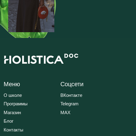
Меню
Соцсети
О школе
ВКонтакте
Программы
Telegram
Магазин
MAX
Блог
Контакты
Юридическая информация
ИП Шиманская Ирина Владимировна
ОГРНИП 320784700135283
Специальный раздел сайта
ИНН 780514759572
Договор публичной оферты
Политика обработки данных
Положение об акциях
© 2026 HOLISTICA.