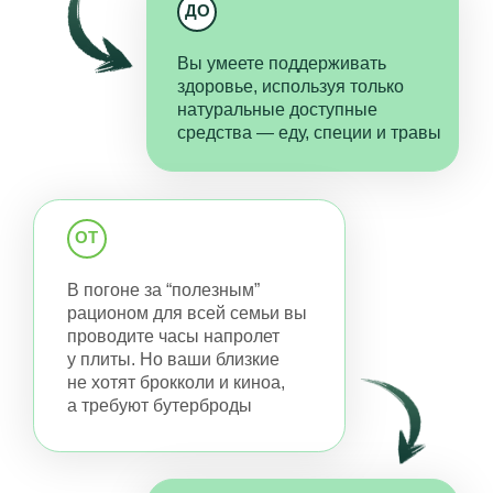
Рассказываем
современным и простым и
языком
Вам не придется разбираться
в сложных терминах — вся информация
доступна и понятна даже для новичков.
Акцент на практику
и клиническое мышление
Знания и инструменты
по принципу “бери и делай”
Вы получаете готовые протоколы коррекции
расстройств с помощью питания, образа
жизни, трав, специй и процедур.