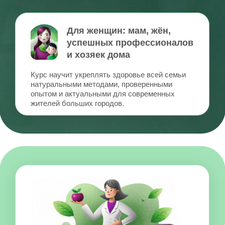
Благодаря практике с клиентами
7
и кейс-разборам вы сформируете
клиническое мышление -
залог успешной работы
Для будущих
нутрициологов
Курс позволит освоить новую востребованную
профессию - нутрициология.
И стать уникальным специалистом в своей
области благодаря бережным методикам
восточной медицины.
Для практикующих врачей,
нутрициологов и других
специалистов по здоровью