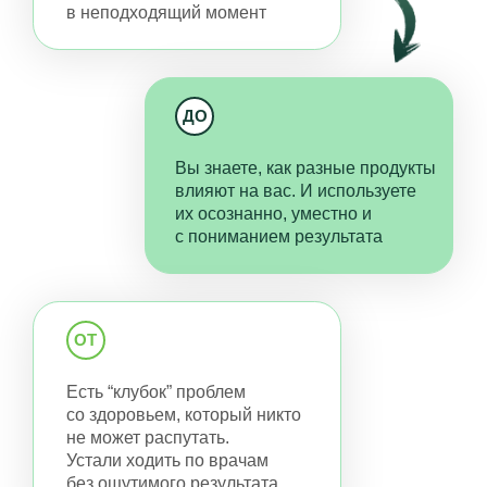
ОТ
Вы слышали про восточную
медицину и хотите
разобраться глубже, но
не знаете, с чего начать
ДО
Вы умеете использовать
методики восточной медицины
для себя, близких и клиентов
(если вы нутрициолог или врач)
ПОЧЕМУ КУРС