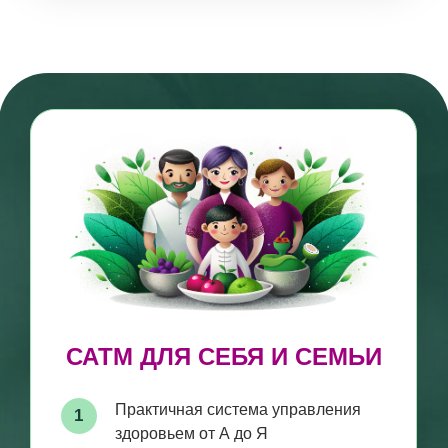
Вы научитесь готовить по принципу
6
“еда как лекарство”, вкусно и полезно
Вы сможете подобрать питание и
7
ЗОЖ, которые подходят именно
вам
Для всех, кто устал
безрезультатно пить добавки,
лекарства и сидеть на диетах
И ищет надежные способы улучшить здоровье.
Курс поможет найти причины проблем, которые
беспокоили годами, и избавиться от них.
Для женщин: мам, жён,
успешных профессионалов
и хозяек дома