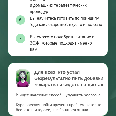
Обучение на уровне университета:
2
глубокие системные знания
и много практики
Диплом российского
3
государственного вуза +
диплом МВА престижного
европейского университета
Натуральные методики, которые
4
позволяют работать без горстей БАД
и строгих диет
Приносить реальную пользу,
5
а не пичкать людей добавками
и лишними лекарствами
Вы научитесь справляться
6
со сложными комплексными
случаями. Быть эффективными там,
где не сработали другие методы