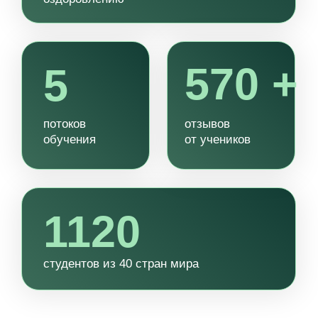
ФОРМУЛА КУРСА
САТМ дает набор уникальных
знаний и натуральных методик:
лечебные свойства
+
продуктов питания
+
специи и травы вместо БАД
+
диагностика организма без анализов
холистическая система питания
+
и ЗОЖ для высокого качества жизни
уникальные фиторецепты из трав
+
и пряностей для оздоровления
всей семьи