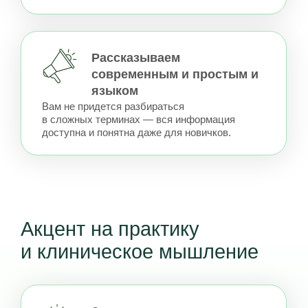
Мы уходим от разделения продуктов
на “вредные” и “полезные”.
Вместо этого мы детально разбираем свойства
различных видов мяса, птицы, рыбы, злаков,
бобовых, овощей, молочных продуктов и т. д.
Чтобы вы сами смогли сделать выбор —
что вам подходит, а что нет
Специи вместо БАД
Тот, кто боится специй, просто не умеет
с ними обращаться! Мы научим вас
заменять горсти БАД подходящими
специями. И с их помощью регулировать
состояние здоровья свое и близких
Гимнастика
и домашние процедуры