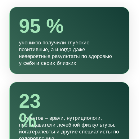
%
студентов – врачи, нутрициологи,
преподаватели лечебной физкультуры,
йогатерапевты и другие специалисты по
оздоровлению
570 +
5
потоков
отзывов
обучения
от учеников
1120
студентов из 40 стран мира