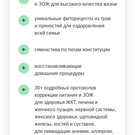
В основе курса лежат знания
нутрициологии
- науки о здоровом
питании — и восточной медицины
(Аюрведа и тибетская медицина).
Это натуральная медицина
, то есть
поддержка здоровья природными
методами — питанием,
специями, травами, образом жизни.
Мы адаптировали эти знания
к современным реалиям
жителей
мегаполисов. Рассказали их языком
актуальной науки со ссылками
на исследования.
Сделали методики простыми,
практичными
и доступными
для любого человека в любой точке
земного шара. Именно им студенты