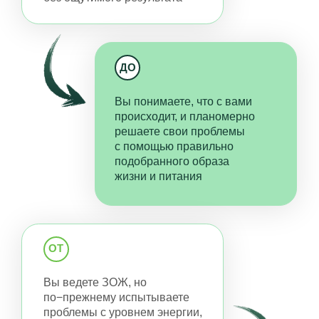
РАБОТАЕТ
Целостный
и бережный подход
Помогаем разобраться
со здоровьем
Вы поймете, как распознавать причины
болезней и профилактировать их —
и избавитесь от тревожности "а вдруг
со мной или моими близкими что-то не так".
Распознаем болезни
на ранних стадиях
С помощью гениально простой и точной
диагностики вы сможете увидеть возможные
проблемы в организме еще до того, как