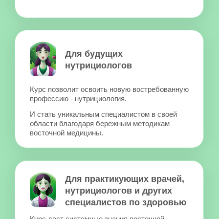
ДО
Вы умеете слышать сигналы
тела и “ловить” проблемы
на ранних стадиях
ОТ
Вы запутались в обилии
информации про ЗОЖ
и правильное питание
ДО
У вас есть четкая система
знаний и инструментов, которую
вы уверенно используете
и видите результаты