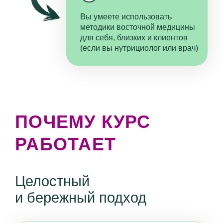
обратную связь по изучаемому материалу
и отвечает на все вопросы студентов.
Случаи из практики
и кейс−разборы
В лекциях и на вебинарах обсуждаются
истории из практики: для лучшего
запоминания и понимания того, как работают
методики.
На практических занятиях мы разбираем
сложные кейсы и анализируем результаты.
120+ вкусных и
полезных рецептов
Вы не просто получите теорию здорового
питания, но сразу же примените знания
на практике, приготовив вкусные и полезные
блюда для всей семьи на уровне ресторана