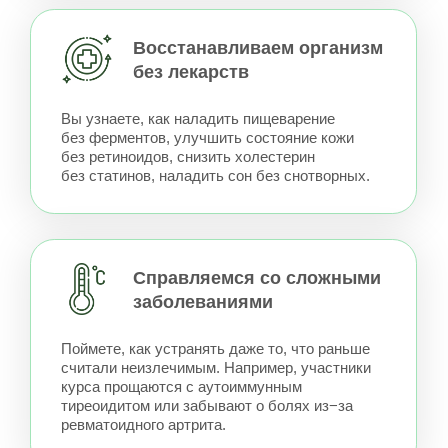
Холистическая система
питания и ЗОЖ
Вы получите комплексную систему питания
и образа жизни, которая сочетает принцип
сбалансированной тарелки, баланс вкусов
пищи и питательных веществ, сочетания
продуктов для наилучшего усвоения.
А также учитывает циркадные ритмы
организма (что и когда лучше есть).
И адаптирует питание и режим под климат
и сезоны. Все для того, чтобы сделать ваше
питание и ЗОЖ максимально эффективными
для ваших задач по здоровью
Еда как лекарство