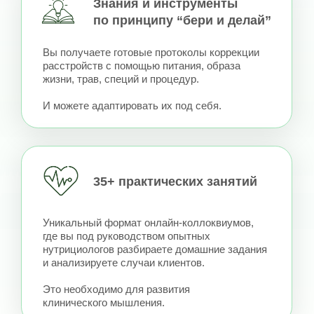
Вы узнаете, как простыми практиками
и упражнениями поддерживать состояние
своего здоровья независимо
от физической подготовки
Травы для здоровья
Вы получите рецепты уникальных
фитосборов восточной медицины и
фитотерапии из доступных трав и специй.
Составите натуральную аптечку
своими руками.
Научитесь составлять схемы сборов трав
для коррекции жалоб по здоровью
ЭТА ПРОГРАММА