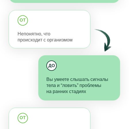
весом, кожей, волосами и т.д.
ДО
Вы здоровы и по анализам,
и по ощущениям, хорошо
выглядите и чувствуете себя
ОТ
Надоело бесконечно тратить
деньги на горсти БАД
ДО
Вы умеете поддерживать
здоровье, используя только