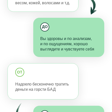
они перейдут на следующую стадию.
Восстанавливаем организм
без лекарств
Вы узнаете, как наладить пищеварение
без ферментов, улучшить состояние кожи
без ретиноидов, снизить холестерин
без статинов, наладить сон без снотворных.
Справляемся со сложными
заболеваниями
Поймете, как устранять даже то, что раньше
считали неизлечимым. Например, участники
курса прощаются с аутоиммунным
тиреоидитом или забывают о болях из−за
ревматоидного артрита.