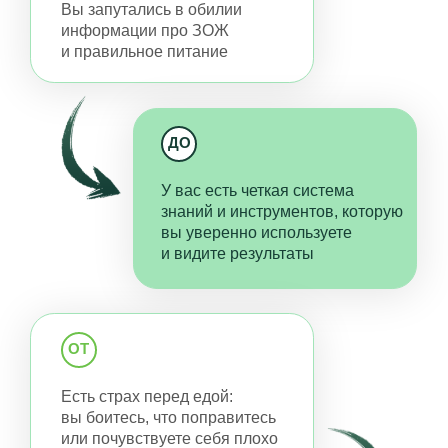
натуральные доступные
средства — еду, специи и травы
ОТ
В погоне за “полезным”
рационом для всей семьи вы
проводите часы напролет
у плиты. Но ваши близкие
не хотят брокколи и киноа,
а требуют бутерброды
ДО
Вы готовите быстро, вкусно и
разнообразно. Ваши близкие
требуют добавки. И да,
даже добавки брокколи