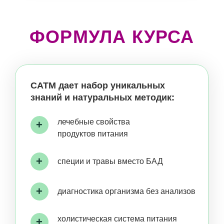
+
гимнастика по типам конституции
восстанавливающие
+
домашние процедуры
30+ подробных протоколов
+
коррекции питания и ЗОЖ
для здоровья ЖКТ, печени и
желчного пузыря, нервной системы,
женского здоровья, щитовидной
железы, костей и суставов,
для ликвидации анемии, аллергии,
хронической усталости и т. д.