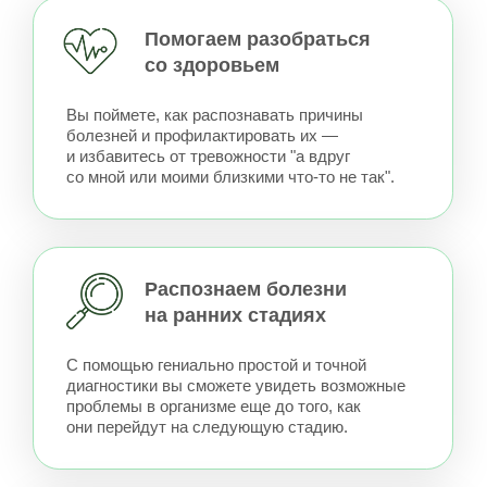
Мишлен, только ЗОЖ.
Уникальные
инструменты
Диагностика без анализов
Составьте свой "профиль здоровья"!
Методика комплексной оценки организма
по конституции, анамнезу,
пищевому дневнику поможет вам:
расставить приоритеты: на что важно
сейчас обратить внимание
подойти индивидуально
к подбору рекомендаций
определить риски по здоровью
снизить вероятность упустить нюансы