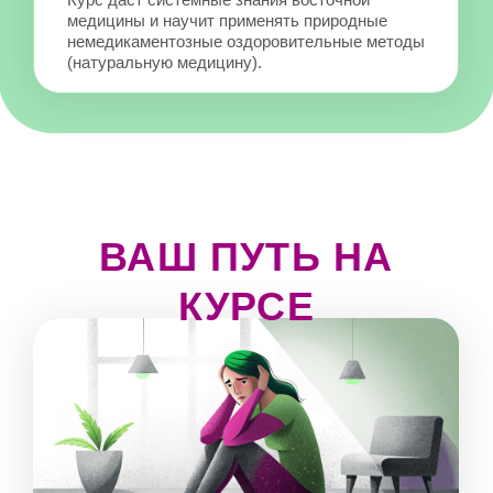
ОТ
Есть страх перед едой:
вы боитесь, что поправитесь
или почувствуете себя плохо
в неподходящий момент
ДО
Вы знаете, как разные продукты
влияют на вас. И используете
их осознанно, уместно и
с пониманием результата
ОТ