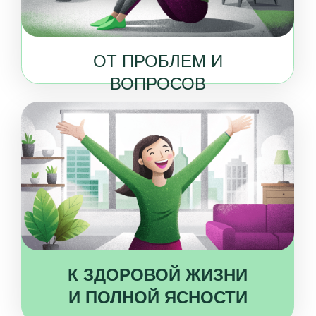
Есть “клубок” проблем
со здоровьем, который никто
не может распутать.
Устали ходить по врачам
без ощутимого результата
ДО
Вы понимаете, что с вами
происходит, и планомерно
решаете свои проблемы
с помощью правильно
подобранного образа
жизни и питания
ОТ
Вы ведете ЗОЖ, но
по−прежнему испытываете
проблемы с уровнем энергии,