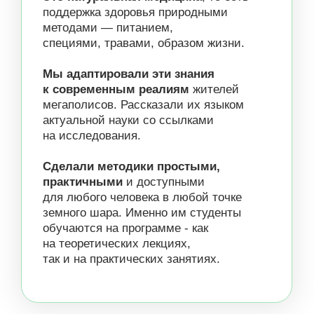
Практичная система управления
1
здоровьем от А до Я
Понятно любому человеку даже
2
без мед. образования
Мы соединяем лучшее из восточной
3
медицины, современной науки,
интегративного подхода -
и рассказываем об этом
простым языком
Вы научитесь находить причины
4
проблем и справляться с ними
натуральными бережными методами
Вы сможете поддерживать
5
здоровье всей семьи с помощью
вкусного питания, ароматных
специй, травяных чаев, здорового
режима
и домашних терапевтических
процедур