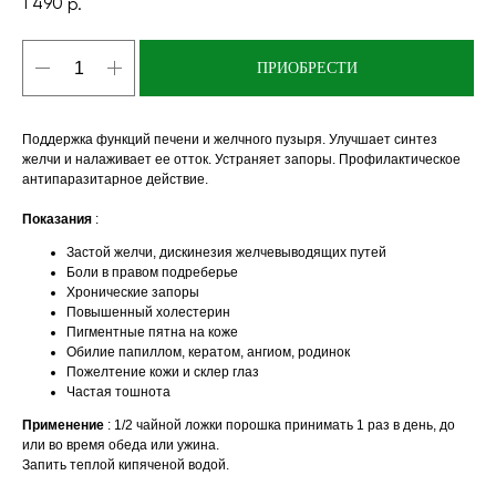
1 490
р.
ПРИОБРЕСТИ
Поддержка функций печени и желчного пузыря. Улучшает синтез
желчи и налаживает ее отток. Устраняет запоры. Профилактическое
антипаразитарное действие.
Показания
:
Застой желчи, дискинезия желчевыводящих путей
Боли в правом подреберье
Хронические запоры
Повышенный холестерин
Пигментные пятна на коже
Обилие папиллом, кератом, ангиом, родинок
Пожелтение кожи и склер глаз
Частая тошнота
Применение
: 1/2 чайной ложки порошка принимать 1 раз в день, до
или во время обеда или ужина.
Запить теплой кипяченой водой.