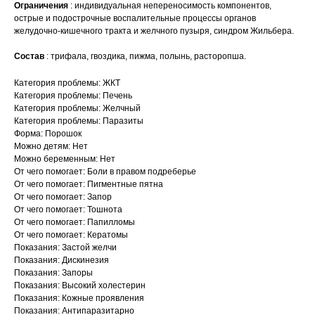
Ограничения
: индивидуальная непереносимость компонентов,
острые и подострочные воспалительные процессы органов
желудочно-кишечного тракта и желчного пузыря, синдром Жильбера.
Состав
: трифала, гвоздика, пижма, полынь, расторопша.
Категория проблемы: ЖКТ
Категория проблемы: Печень
Категория проблемы: Желчный
Категория проблемы: Паразиты
Форма: Порошок
Можно детям: Нет
Можно беременным: Нет
От чего помогает: Боли в правом подреберье
От чего помогает: Пигментные пятна
От чего помогает: Запор
От чего помогает: Тошнота
От чего помогает: Папилломы
От чего помогает: Кератомы
Показания: Застой желчи
Показания: Дискинезия
Показания: Запоры
Показания: Высокий холестерин
Показания: Кожные проявления
Показания: Антипаразитарно