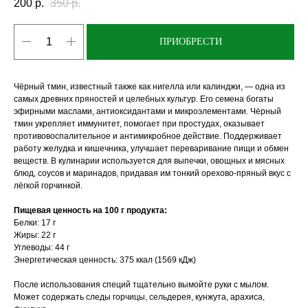
200
р.
350
р.
ПРИОБРЕСТИ
Чёрный тмин, известный также как нигелла или калинджи, — одна из
самых древних пряностей и целебных культур. Его семена богаты
эфирными маслами, антиоксидантами и микроэлементами. Чёрный
тмин укрепляет иммунитет, помогает при простудах, оказывает
противовоспалительное и антимикробное действие. Поддерживает
работу желудка и кишечника, улучшает переваривание пищи и обмен
веществ. В кулинарии используется для выпечки, овощных и мясных
блюд, соусов и маринадов, придавая им тонкий орехово-пряный вкус с
лёгкой горчинкой.
Пищевая ценность на 100 г продукта:
Белки: 17 г
Жиры: 22 г
Углеводы: 44 г
Энергетическая ценность: 375 ккал (1569 кДж)
После использования специй тщательно вымойте руки с мылом.
Может содержать следы горчицы, сельдерея, кунжута, арахиса,