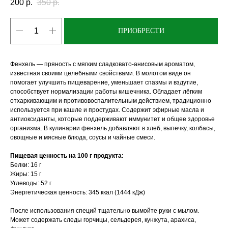
200
р.
350
р.
ПРИОБРЕСТИ
Фенхель — пряность с мягким сладковато-анисовым ароматом,
известная своими целебными свойствами. В молотом виде он
помогает улучшить пищеварение, уменьшает спазмы и вздутие,
способствует нормализации работы кишечника. Обладает лёгким
отхаркивающим и противовоспалительным действием, традиционно
используется при кашле и простудах. Содержит эфирные масла и
антиоксиданты, которые поддерживают иммунитет и общее здоровье
организма. В кулинарии фенхель добавляют в хлеб, выпечку, колбасы,
овощные и мясные блюда, соусы и чайные смеси.
Пищевая ценность на 100 г продукта:
Белки: 16 г
Жиры: 15 г
Углеводы: 52 г
Энергетическая ценность: 345 ккал (1444 кДж)
После использования специй тщательно вымойте руки с мылом.
Может содержать следы горчицы, сельдерея, кунжута, арахиса,