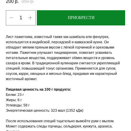
200
р.
350
р.
ПРИОБРЕСТИ
Лист пажитника, известный также как шамбала или фенугрек,
используется в индийской, персидской и кавказской кухне. Он
обладает мягким пряным вкусом с лёгкой горчинкой и ореховыми
нотами. Пажитник улучшает пищеварение, помогает усваивать
питательные вещества, поддерживает обмен веществ и уровень
сахара в крови. В традиционной кулинарии считается укрепляющей
специей, повышающей тонус организма. Применяется для супов,
соусов, карри, овощных и мясных блюд, придавая им характерный
восточный аромат.
Пищевая ценность на 100 г продукта:
Белки: 23 г
Жиры: 6 г
Углеводы: 58 г
Энергетическая ценность: 323 ккал (1352 кДж)
После использования специй тщательно вымойте руки с мылом.
Может содержать следы горчицы, сельдерея, кунжута, арахиса,