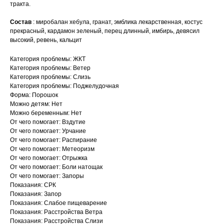
тракта.
Состав
: миробалан хебула, гранат, эмблика лекарственная, костус
прекрасный, кардамон зеленый, перец длинный, имбирь, девясил
высокий, ревень, кальцит
Категория проблемы: ЖКТ
Категория проблемы: Ветер
Категория проблемы: Слизь
Категория проблемы: Поджелудочная
Форма: Порошок
Можно детям: Нет
Можно беременным: Нет
От чего помогает: Вздутие
От чего помогает: Урчание
От чего помогает: Распирание
От чего помогает: Метеоризм
От чего помогает: Отрыжка
От чего помогает: Боли натощак
От чего помогает: Запоры
Показания: СРК
Показания: Запор
Показания: Слабое пищеварение
Показания: Расстройства Ветра
Показания: Расстройства Слизи