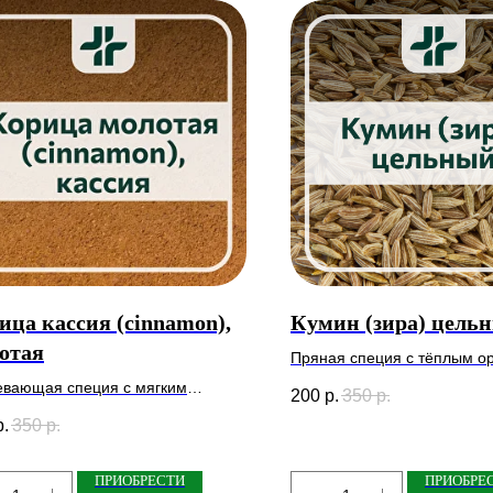
ица кассия (cinnamon),
Кумин (зира) цель
отая
Пряная специя с тёплым о
пряным ароматом: улучша
евающая специя с мягким
200
р.
350
р.
пищеварение, снижает взду
ким ароматом: улучшает
р.
350
р.
поддерживает иммунитет.
варение, регулирует уровень
ра и поддерживает иммунитет.
ПРИОБРЕСТИ
ПРИОБРЕ