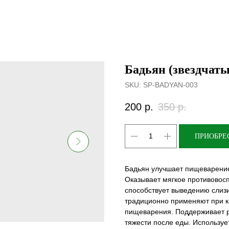
Бадьян (звездчат
SKU:
SP-BADYAN-003
200
р.
350
р.
ПРИОБРЕ
Бадьян улучшает пищеварение,
Оказывает мягкое противовосп
способствует выведению слизи
традиционно применяют при к
пищеварения. Поддерживает р
тяжести после еды. Используе