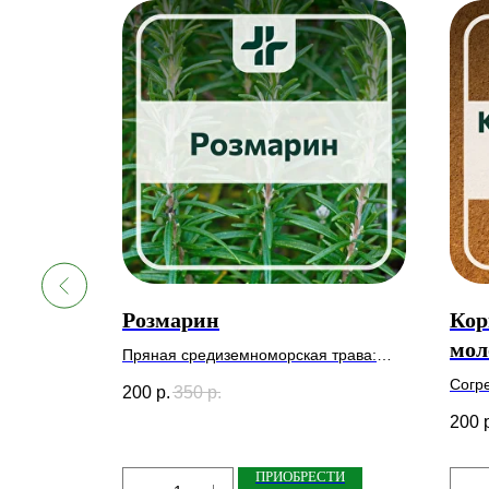
n 25 /
Розмарин
Кор
мол
Пряная средиземноморская трава:
улучшает пищеварение, тонизирует и
Согр
200
р.
350
р.
укрепляет иммунитет.
е по телу
слад
200
жар и
пище
у клеток
саха
ПРИОБРЕСТИ